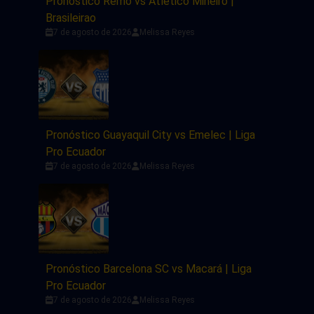
Pronóstico Remo vs Atlético Mineiro |
Brasileirao
7 de agosto de 2026
Melissa Reyes
Pronóstico Guayaquil City vs Emelec | Liga
Pro Ecuador
7 de agosto de 2026
Melissa Reyes
Pronóstico Barcelona SC vs Macará | Liga
Pro Ecuador
7 de agosto de 2026
Melissa Reyes