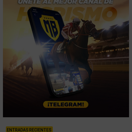
ENTRADAS RECIENTES