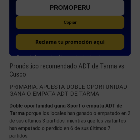
Pronóstico recomendado ADT de Tarma vs
Cusco
PRIMARIA: APUESTA DOBLE OPORTUNIDAD
GANA O EMPATA ADT DE TARMA
Doble oportunidad gana Sport o empata ADT de
Tarma
porque los locales han ganado o empatado en 2
de sus últimos 3 partidos, mientras que los visitantes
han empatado o perdido en 6 de sus últimos 7
partidos.