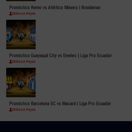
Pronóstico Remo vs Atlético Mineiro | Brasileirao
Melissa Reyes
Pronóstico Guayaquil City vs Emelec | Liga Pro Ecuador
Melissa Reyes
Pronóstico Barcelona SC vs Macará | Liga Pro Ecuador
Melissa Reyes