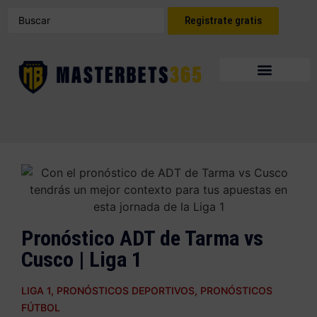
Registrate gratis
Pronóstico ADT de Tarma vs
Cusco | Liga 1
LIGA 1
,
PRONÓSTICOS DEPORTIVOS
,
PRONÓSTICOS
FÚTBOL