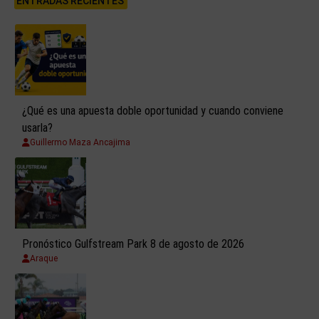
ENTRADAS RECIENTES
¿Qué es una apuesta doble oportunidad y cuando conviene
usarla?
Guillermo Maza Ancajima
Pronóstico Gulfstream Park 8 de agosto de 2026
Araque