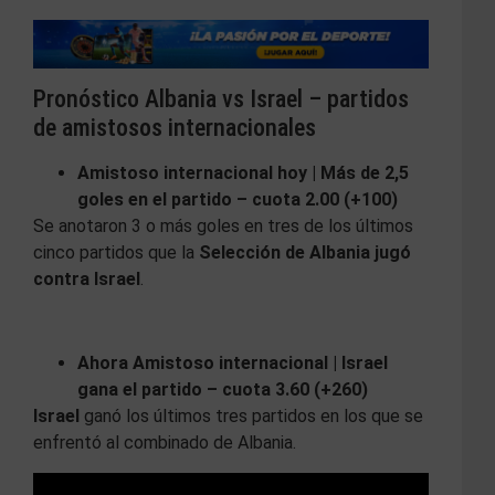
Pronóstico Albania vs Israel – partidos
de amistosos internacionales
Amistoso internacional hoy | Más de 2,5
goles en el partido – cuota 2.00 (+100)
Se anotaron 3 o más goles en tres de los últimos
cinco partidos que la
Selección de Albania jugó
contra Israel
.
Ahora Amistoso internacional | Israel
gana el partido – cuota 3.60 (+260)
Israel
ganó los últimos tres partidos en los que se
enfrentó al combinado de Albania.