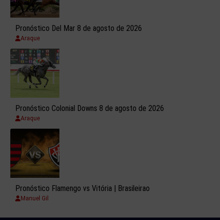
Pronóstico Del Mar 8 de agosto de 2026
Araque
Pronóstico Colonial Downs 8 de agosto de 2026
Araque
Pronóstico Flamengo vs Vitória | Brasileirao
Manuel Gil