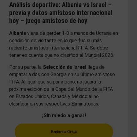
Análisis deportivo: Albania vs Israel –
previa y datos amistoso internacional
hoy – juego amistoso de hoy
Albania
viene de perder 1-0 a manos de Ucrania en
condición de visitante en lo que fue su más
reciente amistoso internacional FIFA. Se debe
tener en cuenta que no clasificó al Mundial 2026.
Por su parte, la
Selección de Israel
llega de
empatar a dos con Georgia en su último amistoso
FIFA. Al igual que su par albano, no jugará la
próxima edición de la Copa del Mundo de la FIFA
en Estados Unidos, Canadá y México al no
clasificar en sus respectivas Eliminatorias.
¡Sin miedo a ganar!
Regístrate Gratis