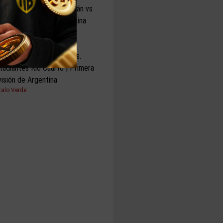
onóstico Atlético Tucumán vs
rmiento | Primera Argentina
Manuel Gil
onóstico Ind. Rivadavia vs.
tudiantes Río Cuarto | Primera
visión de Argentina
Italo Verde