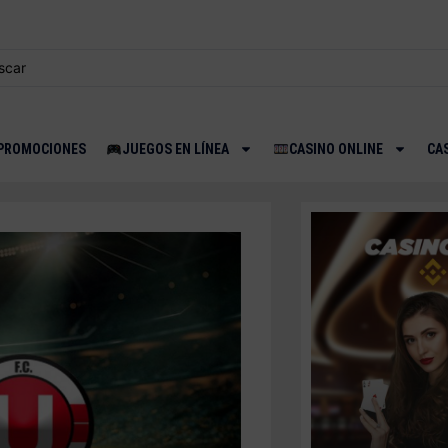
 PROMOCIONES
JUEGOS EN LÍNEA
CASINO ONLINE
CA