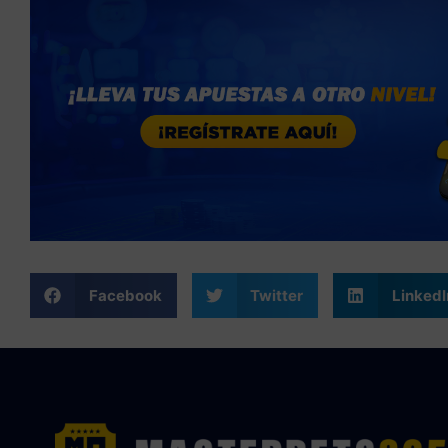
Facebook
Twitter
LinkedI