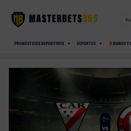
PRONÓSTICOS DEPORTIVOS
DEPORTES
BONOS Y