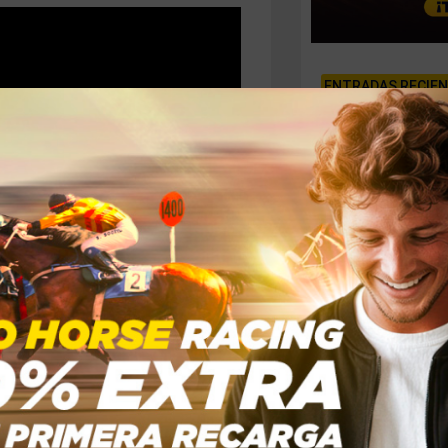
ENTRADAS RECIE
Pr
UN
Pr
Pa
Pr
tario Vinto –
Resultados y
Pl
Ar
o local, mostrando una ofensiva
más, el cuadro millonario viene