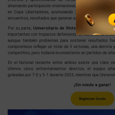
alternando participación internacional, aunque recientemen
en Copa Libertadores, acumulando 2 derrotas, 2 victor
encuentros, resultados que generan algunas dudas defensiv
Por su parte,
Universitario de Vinto
ha tenido una tempora
importantes con tropiezos defensivos. En sus últimos encu
aunque también problemas para sostener resultados fue
compromisos reflejan un total de 3 victorias, una derrota
competitivo, pero todavía inconsistente en partidos de alta
En el historial reciente entre ambos existe una clara v
últimos cinco enfrentamientos directos, el equipo alt
goleadas por 7-0 y 5-1 durante 2025, mientras que Universita
¡Sin miedo a ganar!
Regístrate Gratis