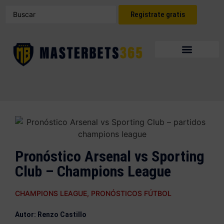
Registrate gratis
Pronóstico Arsenal vs Sporting
Club – Champions League
CHAMPIONS LEAGUE
,
PRONÓSTICOS FÚTBOL
Autor: Renzo Castillo