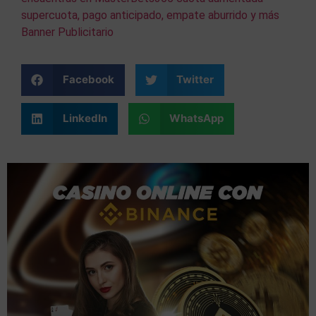
Facebook
Twitter
LinkedIn
WhatsApp