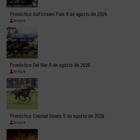
Pronóstico Gulfstream Park 8 de agosto de 2026
Araque
Pronóstico Del Mar 8 de agosto de 2026
Araque
Pronóstico Colonial Downs 8 de agosto de 2026
Araque