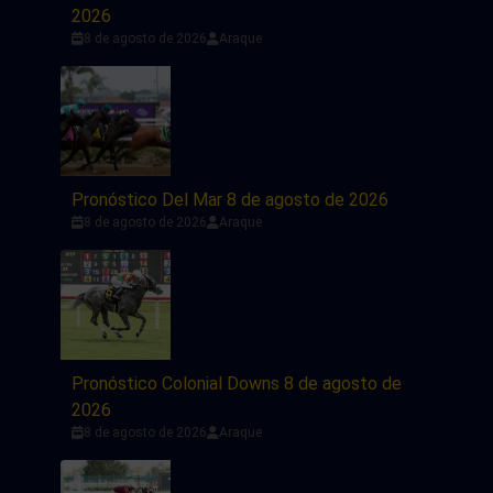
2026
8 de agosto de 2026
Araque
Pronóstico Del Mar 8 de agosto de 2026
8 de agosto de 2026
Araque
Pronóstico Colonial Downs 8 de agosto de
2026
8 de agosto de 2026
Araque