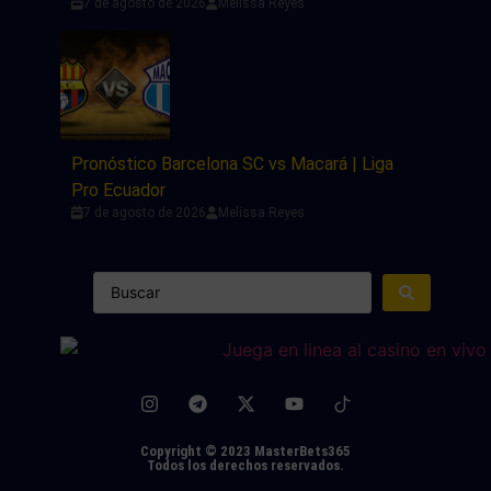
7 de agosto de 2026
Melissa Reyes
Pronóstico Barcelona SC vs Macará | Liga
Pro Ecuador
7 de agosto de 2026
Melissa Reyes
Copyright © 2023 MasterBets365
Todos los derechos reservados.