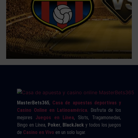
MasterBets365
,
Casa de apuestas deportivas y
Casino Online en Latinoamérica
. Disfruta de los
mejores
Juegos en Línea
, Slots, Tragamonedas,
Bingo en Línea,
Poker
,
BlackJack
y todos los juegos
de
Casino en Vivo
en un solo lugar.