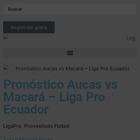
Registrate gratis
Pronóstico Aucas vs
Macará – Liga Pro
Ecuador
LigaPro
,
Pronósticos Fútbol
Autor: Melissa Reyes