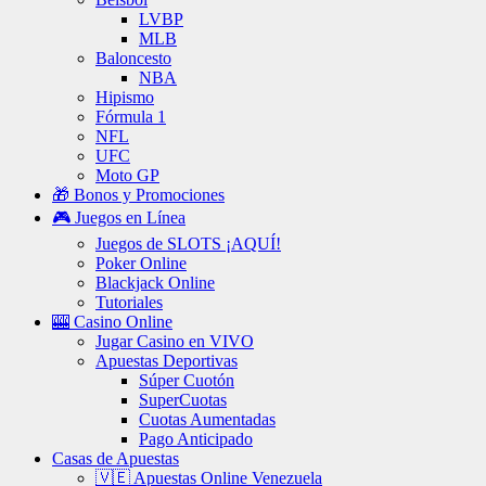
LVBP
MLB
Baloncesto
NBA
Hipismo
Fórmula 1
NFL
UFC
Moto GP
🎁 Bonos y Promociones
🎮 Juegos en Línea
Juegos de SLOTS ¡AQUÍ!
Poker Online
Blackjack Online
Tutoriales
🎰 Casino Online
Jugar Casino en VIVO
Apuestas Deportivas
Súper Cuotón
SuperCuotas
Cuotas Aumentadas
Pago Anticipado
Casas de Apuestas
🇻🇪 Apuestas Online Venezuela