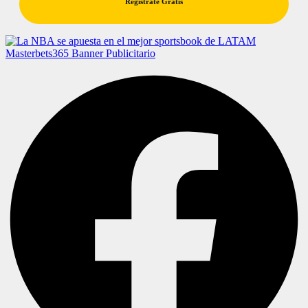
Regístrate Gratis