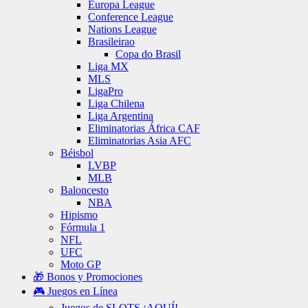
Europa League
Conference League
Nations League
Brasileirao
Copa do Brasil
Liga MX
MLS
LigaPro
Liga Chilena
Liga Argentina
Eliminatorias África CAF
Eliminatorias Asia AFC
Béisbol
LVBP
MLB
Baloncesto
NBA
Hipismo
Fórmula 1
NFL
UFC
Moto GP
🎁 Bonos y Promociones
🎮 Juegos en Línea
Juegos de SLOTS ¡AQUÍ!