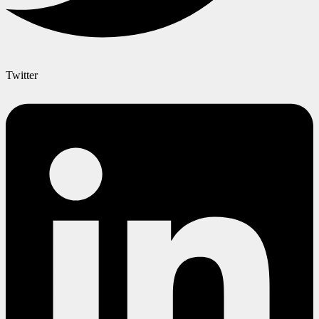
Twitter