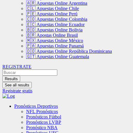
🇦🇷 Apuestas Online Argentina
🇨🇱 Apuestas Online Chile
🇵🇪 Apuestas Online Perú
🇨🇴 Apuestas Online Colombia
🇪🇨 Apuestas Online Ecuador
🇧🇴 Apuestas Online Bolivia
🇧🇷 Apostas Online Brasil
🇲🇽 Apuestas Online México
🇵🇦 Apuestas Online Panamá
🇩🇴 Apuestas Online República Dominicana
🇬🇹 Apuestas Online Guatemala
REGISTRATE
Search
...
Results
See all results
Registrate gratis
Pronósticos Deportivos
NFL Pronósticos
Pronósticos Fútbol
Pronósticos LVBP
Pronóstico NBA
Pronósticos UFC