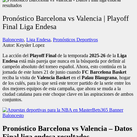
Pronóstico Barcelona vs Valencia | Playoff
Final Liga Endesa
Baloncesto
,
Liga Endesa
,
Pronósticos Deportivos
Autor: Keysler Lopez
La acción del
Playoff Final
de la temporada
2025-26
de la
Liga
Endesa
está más pareja que nunca en la búsqueda por definir al
campeón absoluto del torneo español. Ahora, esto continúa en la
jornada de este lunes 21 de junio cuando
FC Barcelona Basket
reciba la visita de
Valencia Basket
en el
Palau Blaugrana
, hogar
de los culés, para lo que será este tercer partido de la serie entre los
dos mejores equipos de esta campaña, que ahora se muda a la
ciudad catalana para este choque clave en las aspiraciones de ambos
conjuntos.
Pronóstico Barcelona vs Valencia – Datos
Final liga endesa resultados