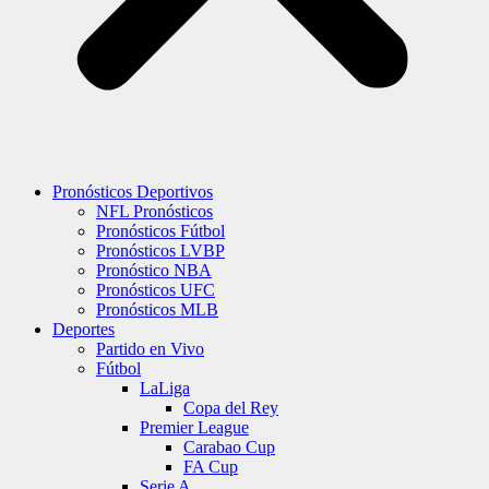
Pronósticos Deportivos
NFL Pronósticos
Pronósticos Fútbol
Pronósticos LVBP
Pronóstico NBA
Pronósticos UFC
Pronósticos MLB
Deportes
Partido en Vivo
Fútbol
LaLiga
Copa del Rey
Premier League
Carabao Cup
FA Cup
Serie A