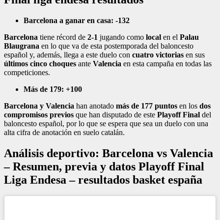
Barcelona a ganar en casa: -132
Barcelona
tiene récord de
2-1
jugando como
local
en el
Palau
Blaugrana
en lo que va de esta postemporada del baloncesto
español y, además, llega a este duelo con
cuatro victorias
en sus
últimos cinco choques
ante
Valencia
en esta campaña en todas las
competiciones.
Más de 179: +100
Barcelona y Valencia
han anotado
más de 177 puntos
en los
dos
compromisos previos
que han disputado de este
Playoff Final
del
baloncesto español, por lo que se espera que sea un duelo con una
alta cifra de anotación en suelo catalán.
Análisis deportivo: Barcelona vs Valencia
– Resumen, previa y datos Playoff Final
Liga Endesa – resultados basket españa