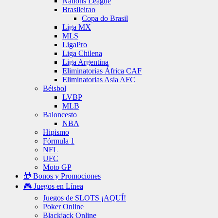
Nations League
Brasileirao
Copa do Brasil
Liga MX
MLS
LigaPro
Liga Chilena
Liga Argentina
Eliminatorias África CAF
Eliminatorias Asia AFC
Béisbol
LVBP
MLB
Baloncesto
NBA
Hipismo
Fórmula 1
NFL
UFC
Moto GP
🎁 Bonos y Promociones
🎮 Juegos en Línea
Juegos de SLOTS ¡AQUÍ!
Poker Online
Blackjack Online