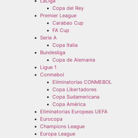
LaLiga
Copa del Rey
Premier League
Carabao Cup
FA Cup
Serie A
Copa Italia
Bundesliga
Copa de Alemania
Ligue 1
Conmebol
Eliminatorias CONMEBOL
Copa Libertadores
Copa Sudamericana
Copa América
Eliminatorias Europeas UEFA
Eurocopa
Champions League
Europa League