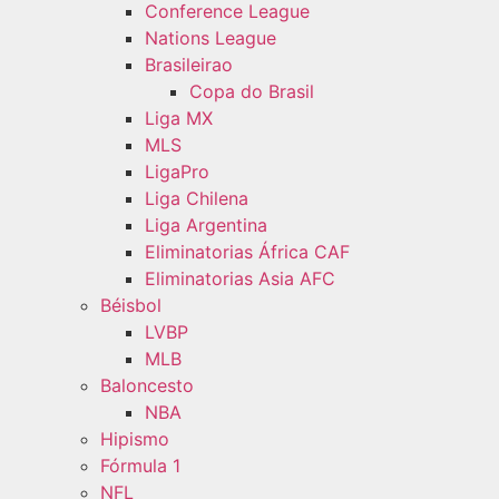
Conference League
Nations League
Brasileirao
Copa do Brasil
Liga MX
MLS
LigaPro
Liga Chilena
Liga Argentina
Eliminatorias África CAF
Eliminatorias Asia AFC
Béisbol
LVBP
MLB
Baloncesto
NBA
Hipismo
Fórmula 1
NFL