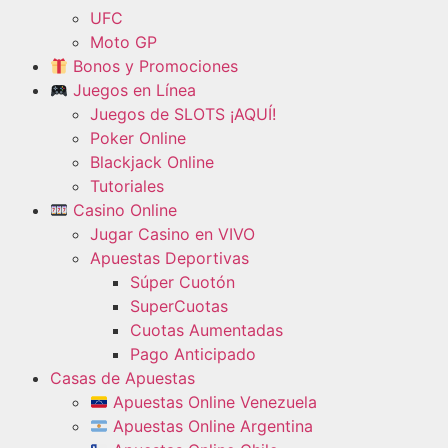
UFC
Moto GP
Bonos y Promociones
Juegos en Línea
Juegos de SLOTS ¡AQUÍ!
Poker Online
Blackjack Online
Tutoriales
Casino Online
Jugar Casino en VIVO
Apuestas Deportivas
Súper Cuotón
SuperCuotas
Cuotas Aumentadas
Pago Anticipado
Casas de Apuestas
Apuestas Online Venezuela
Apuestas Online Argentina