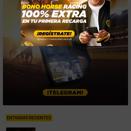
ENTRADAS RECIENTES