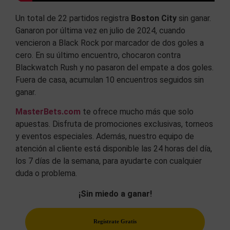
Un total de 22 partidos registra
Boston City
sin ganar.
Ganaron por última vez en julio de 2024, cuando
vencieron a Black Rock por marcador de dos goles a
cero. En su último encuentro, chocaron contra
Blackwatch Rush y no pasaron del empate a dos goles.
Fuera de casa, acumulan 10 encuentros seguidos sin
ganar.
MasterBets.com
te ofrece mucho más que solo
apuestas. Disfruta de promociones exclusivas, torneos
y eventos especiales. Además, nuestro equipo de
atención al cliente está disponible las 24 horas del día,
los 7 días de la semana, para ayudarte con cualquier
duda o problema.
¡Sin miedo a ganar!
Regístrate Gratis