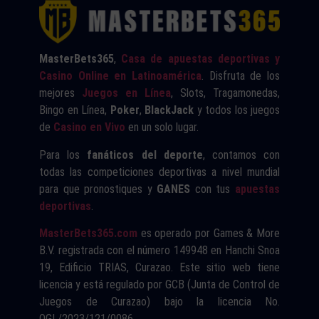
MasterBets365
,
Casa de apuestas deportivas y
Casino Online en Latinoamérica
. Disfruta de los
mejores
Juegos en Línea
, Slots, Tragamonedas,
Bingo en Línea,
Poker
,
BlackJack
y todos los juegos
de
Casino en Vivo
en un solo lugar.
Para los
fanáticos del deporte
, contamos con
todas las competiciones deportivas a nivel mundial
para que pronostiques y
GANES
con tus
apuestas
deportivas
.
MasterBets365.com
es operado por Games & More
B.V. registrada con el número 149948 en Hanchi Snoa
19, Edificio TRIAS, Curazao. Este sitio web tiene
licencia y está regulado por GCB (Junta de Control de
Juegos de Curazao) bajo la licencia No.
OGL/2023/121/0086.