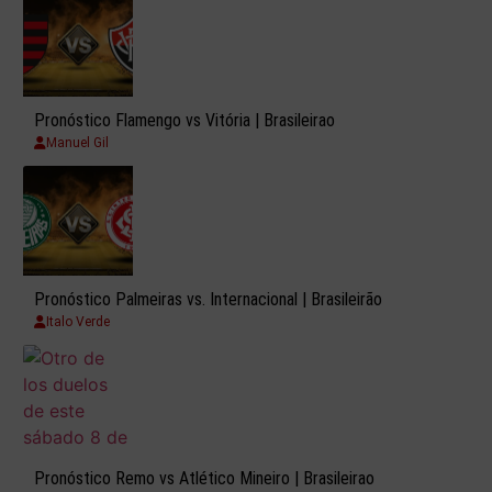
Pronóstico Flamengo vs Vitória | Brasileirao
Manuel Gil
Pronóstico Palmeiras vs. Internacional | Brasileirão
Italo Verde
Pronóstico Remo vs Atlético Mineiro | Brasileirao