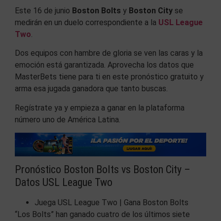
Este 16 de junio
Boston Bolts
y
Boston City
se
medirán en un duelo correspondiente a la
USL League
Two
.
Dos equipos con hambre de gloria se ven las caras y la
emoción está garantizada. Aprovecha los datos que
MasterBets tiene para ti en este pronóstico gratuito y
arma esa jugada ganadora que tanto buscas.
Regístrate ya y empieza a ganar en la plataforma
número uno de América Latina.
Pronóstico Boston Bolts vs Boston City –
Datos USL League Two
Juega USL League Two | Gana Boston Bolts
“Los Bolts” han ganado cuatro de los últimos siete