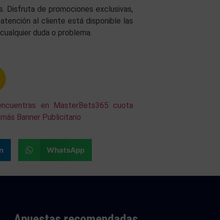
. Disfruta de promociones exclusivas,
tención al cliente está disponible las
 cualquier duda o problema.
n
WhatsApp
Apuestas recomendadas