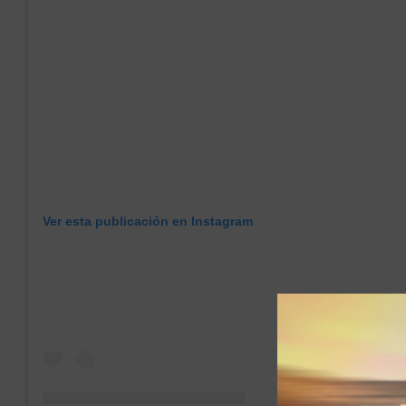
Ver esta publicación en Instagram