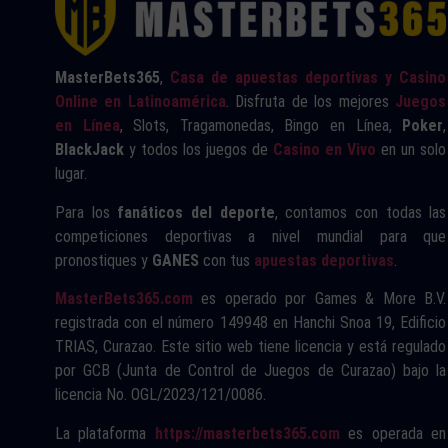
MasterBets365
,
Casa de apuestas deportivas y
Casino
Online en Latinoamérica
. Disfruta de los mejores
Juegos
en Línea
, Slots, Tragamonedas, Bingo en Línea,
Poker
,
BlackJack
y todos los juegos de
Casino en Vivo
en un solo
lugar.
Para los
fanáticos del deporte
, contamos con todas las
competiciones deportivas a nivel mundial para que
pronostiques y
GANES
con tus
apuestas deportivas
.
MasterBets365.com
es operado por Games & More B.V.
registrada con el número 149948 en Hanchi Snoa 19, Edificio
TRIAS, Curazao. Este sitio web tiene licencia y está regulado
por GCB (Junta de Control de Juegos de Curazao) bajo la
licencia No. OGL/2023/121/0086.
La plataforma
https://masterbets365.com
es operada en