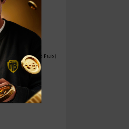
 2026
Araque
onóstico Botafogo vs
uminense | Brasileirao
Melissa Reyes
onóstico Gremio vs Sao Paulo |
asileirao
Carlos Vieira