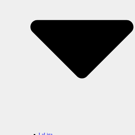
LaLiga