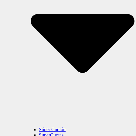
Súper Cuotón
SuperCuotas