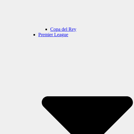
Copa del Rey
Premier League