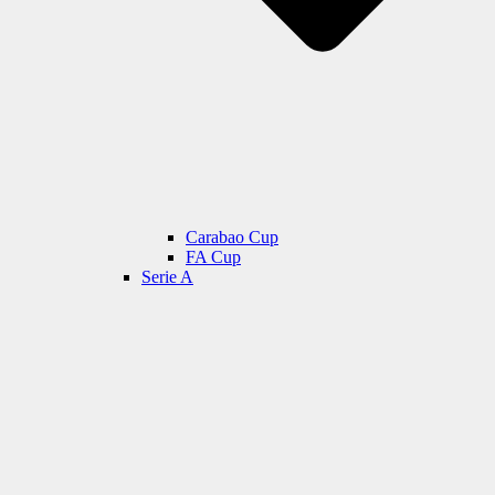
Carabao Cup
FA Cup
Serie A