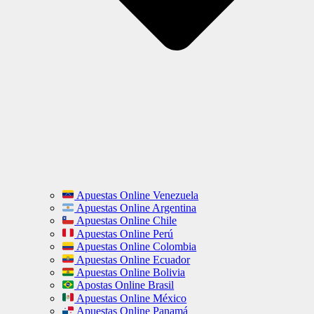
Apuestas Online Venezuela
Apuestas Online Argentina
Apuestas Online Chile
Apuestas Online Perú
Apuestas Online Colombia
Apuestas Online Ecuador
Apuestas Online Bolivia
Apostas Online Brasil
Apuestas Online México
Apuestas Online Panamá