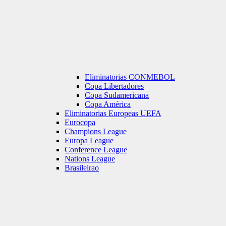
Eliminatorias CONMEBOL
Copa Libertadores
Copa Sudamericana
Copa América
Eliminatorias Europeas UEFA
Eurocopa
Champions League
Europa League
Conference League
Nations League
Brasileirao