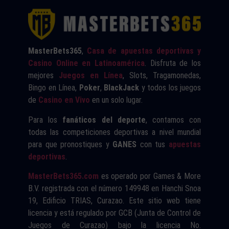
MasterBets365
,
Casa de apuestas deportivas y
Casino Online en Latinoamérica
. Disfruta de los
mejores
Juegos en Línea
, Slots, Tragamonedas,
Bingo en Línea,
Poker
,
BlackJack
y todos los juegos
de
Casino en Vivo
en un solo lugar.
Para los
fanáticos del deporte
, contamos con
todas las competiciones deportivas a nivel mundial
para que pronostiques y
GANES
con tus
apuestas
deportivas
.
MasterBets365.com
es operado por Games & More
B.V. registrada con el número 149948 en Hanchi Snoa
19, Edificio TRIAS, Curazao. Este sitio web tiene
licencia y está regulado por GCB (Junta de Control de
Juegos de Curazao) bajo la licencia No.