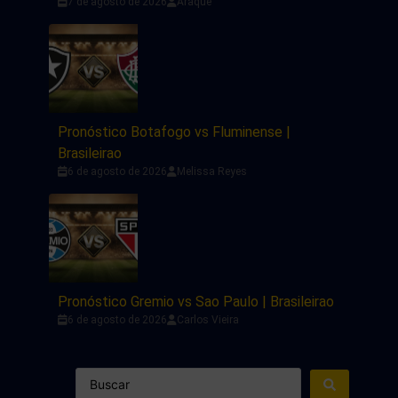
7 de agosto de 2026
Araque
Pronóstico Botafogo vs Fluminense |
Brasileirao
6 de agosto de 2026
Melissa Reyes
Pronóstico Gremio vs Sao Paulo | Brasileirao
6 de agosto de 2026
Carlos Vieira