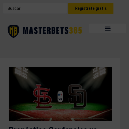
Registrate gratis