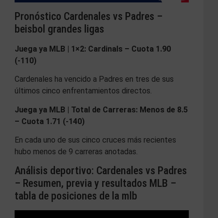
Pronóstico Cardenales vs Padres –
beisbol grandes ligas
Juega ya MLB | 1×2: Cardinals – Cuota 1.90
(-110)
Cardenales ha vencido a Padres en tres de sus
últimos cinco enfrentamientos directos.
Juega ya MLB | Total de Carreras: Menos de 8.5
– Cuota 1.71 (-140)
En cada uno de sus cinco cruces más recientes
hubo menos de 9 carreras anotadas.
Análisis deportivo: Cardenales vs Padres
– Resumen, previa y resultados MLB –
tabla de posiciones de la mlb