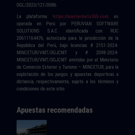
OGL/2023/121/0086.
La plataforma
https://masterbets365.com
es
operada en Perú por PERUVIAN SOFTWARE
SOLUTIONS S.A.C. identificada con RUC
20611164476, autorizada para la jurisdicción de la
República del Perú, bajo licencias # 2151-2024-
MINCETUR/VMT/DGJCMT y # 2098-2024-
MINCETUR/VMT/DGJCMT emitidas por el Ministerio
de Comercio Exterior y Turismo – MINCETUR, para la
explotación de los juegos y apuestas deportivas a
distancia, respectivamente, sujeto a los términos y
condiciones de este sitio.
Apuestas recomendadas