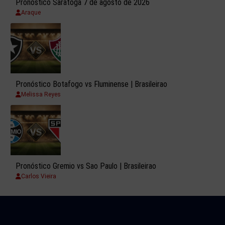
Pronóstico Saratoga 7 de agosto de 2026
Araque
Pronóstico Botafogo vs Fluminense | Brasileirao
Melissa Reyes
Pronóstico Gremio vs Sao Paulo | Brasileirao
Carlos Vieira