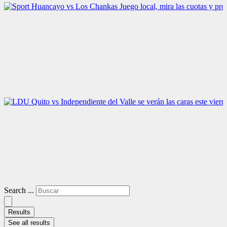
Search ...
Results
See all results