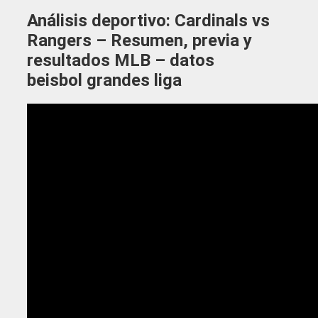
Análisis deportivo: Cardinals vs
Rangers – Resumen, previa y
resultados MLB – datos
beisbol grandes liga