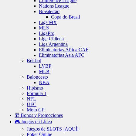
Conference League
Nations League
Brasileirao
Copa do Brasil
Liga MX
MLS
LigaPro
Liga Chilena
Liga Argentina
Eliminatorias África CAF
Eliminatorias Asia AFC
Béisbol
LVBP
MLB
Baloncesto
NBA
Hipismo
Fórmula 1
NFL
UFC
Moto GP
🎁 Bonos y Promociones
🎮 Juegos en Línea
Juegos de SLOTS ¡AQUÍ!
Poker Online