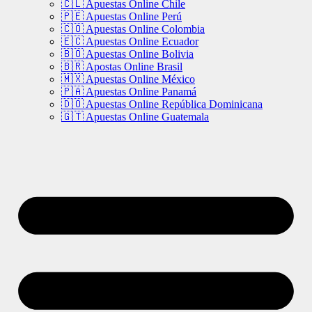
🇨🇱 Apuestas Online Chile
🇵🇪 Apuestas Online Perú
🇨🇴 Apuestas Online Colombia
🇪🇨 Apuestas Online Ecuador
🇧🇴 Apuestas Online Bolivia
🇧🇷 Apostas Online Brasil
🇲🇽 Apuestas Online México
🇵🇦 Apuestas Online Panamá
🇩🇴 Apuestas Online República Dominicana
🇬🇹 Apuestas Online Guatemala