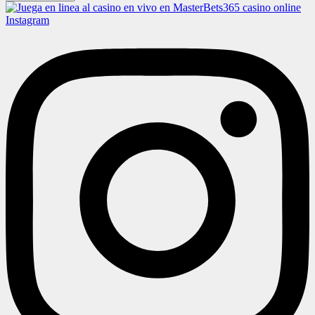
Instagram