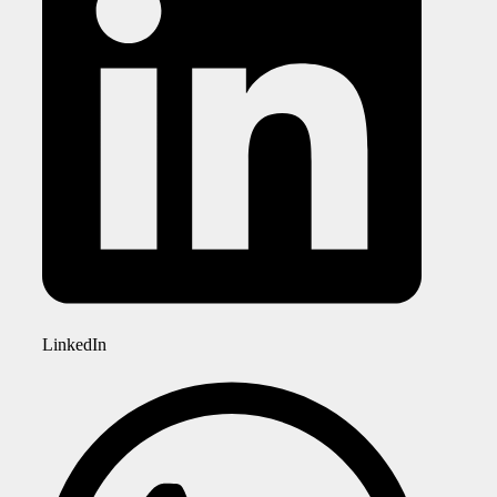
LinkedIn