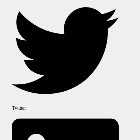
Twitter