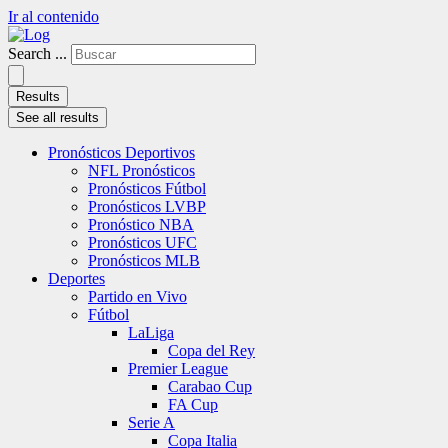
Ir al contenido
Search ...
Results
See all results
Pronósticos Deportivos
NFL Pronósticos
Pronósticos Fútbol
Pronósticos LVBP
Pronóstico NBA
Pronósticos UFC
Pronósticos MLB
Deportes
Partido en Vivo
Fútbol
LaLiga
Copa del Rey
Premier League
Carabao Cup
FA Cup
Serie A
Copa Italia