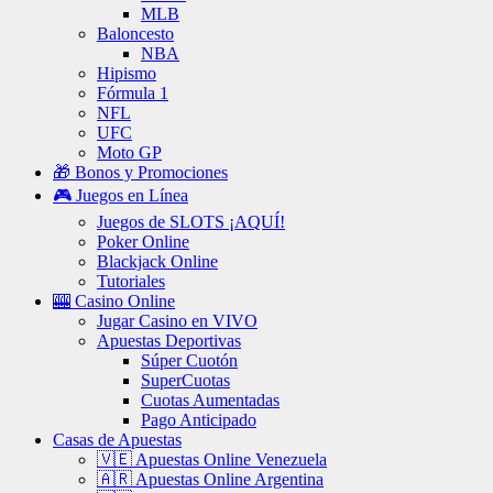
MLB
Baloncesto
NBA
Hipismo
Fórmula 1
NFL
UFC
Moto GP
🎁 Bonos y Promociones
🎮 Juegos en Línea
Juegos de SLOTS ¡AQUÍ!
Poker Online
Blackjack Online
Tutoriales
🎰 Casino Online
Jugar Casino en VIVO
Apuestas Deportivas
Súper Cuotón
SuperCuotas
Cuotas Aumentadas
Pago Anticipado
Casas de Apuestas
🇻🇪 Apuestas Online Venezuela
🇦🇷 Apuestas Online Argentina