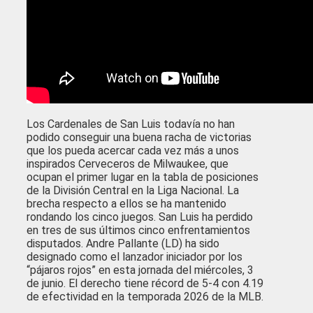
Los Cardenales de San Luis todavía no han
podido conseguir una buena racha de victorias
que los pueda acercar cada vez más a unos
inspirados Cerveceros de Milwaukee, que
ocupan el primer lugar en la tabla de posiciones
de la División Central en la Liga Nacional. La
brecha respecto a ellos se ha mantenido
rondando los cinco juegos. San Luis ha perdido
en tres de sus últimos cinco enfrentamientos
disputados. Andre Pallante (LD) ha sido
designado como el lanzador iniciador por los
“pájaros rojos” en esta jornada del miércoles, 3
de junio. El derecho tiene récord de 5-4 con 4.19
de efectividad en la temporada 2026 de la MLB.