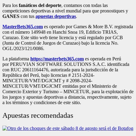
Para los
fanáticos del deporte
, contamos con todas las
competiciones deportivas a nivel mundial para que pronostiques y
GANES
con tus
apuestas deportivas
.
MasterBets365.com
es operado por Games & More B.V. registrada
con el número 149948 en Hanchi Snoa 19, Edificio TRIAS,
Curazao. Este sitio web tiene licencia y está regulado por GCB
(Junta de Control de Juegos de Curazao) bajo la licencia No.
OGL/2023/121/0086.
La plataforma
https://masterbets365.com
es operada en Perú
por PERUVIAN SOFTWARE SOLUTIONS S.A.C. identificada
con RUC 20611164476, autorizada para la jurisdicción de la
República del Perú, bajo licencias # 2151-2024-
MINCETUR/VMT/DGJCMT y # 2098-2024-
MINCETUR/VMT/DGJCMT emitidas por el Ministerio de
Comercio Exterior y Turismo – MINCETUR, para la explotación de
los juegos y apuestas deportivas a distancia, respectivamente, sujeto
a los términos y condiciones de este sitio.
Apuestas recomendadas