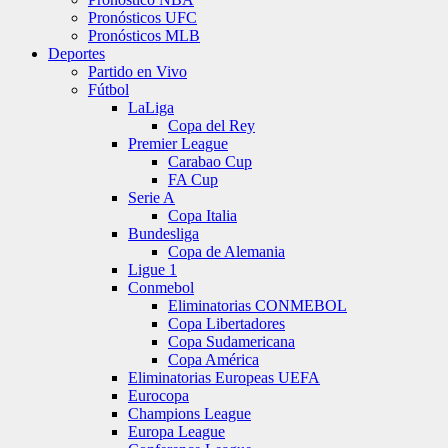
Pronósticos UFC
Pronósticos MLB
Deportes
Partido en Vivo
Fútbol
LaLiga
Copa del Rey
Premier League
Carabao Cup
FA Cup
Serie A
Copa Italia
Bundesliga
Copa de Alemania
Ligue 1
Conmebol
Eliminatorias CONMEBOL
Copa Libertadores
Copa Sudamericana
Copa América
Eliminatorias Europeas UEFA
Eurocopa
Champions League
Europa League