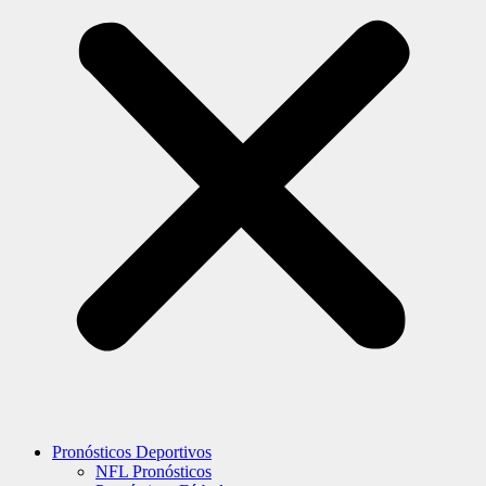
Pronósticos Deportivos
NFL Pronósticos