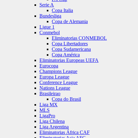
Serie A
Copa Italia
Bundesliga
Copa de Alemania
Ligue 1
Conmebol
Eliminatorias CONMEBOL
Copa Libertadores
Copa Sudamericana
Copa América
Eliminatorias Europeas UEFA
Eurocopa
Champions League
Europa League
Conference League
Nations League
Brasileirao
Copa do Brasil
Liga MX
MLS
LigaPro
Liga Chilena
Liga Argentina
Eliminatorias África CAF
Eliminatorias Asia AFC