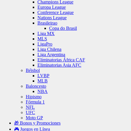
Champions League
Europa League
Conference League
Nations League
Brasileirao
Copa do Brasil
Liga MX
MLS
LigaPro
Liga Chilena
Liga Argentina
Eliminatorias África CAF
Eliminatorias Asia AFC
Béisbol
LVBP
MLB
Baloncesto
NBA
Hipismo
Fórmula 1
NFL
UFC
Moto GP
🎁 Bonos y Promociones
🎮 Juegos en Línea