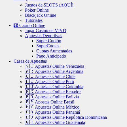
Juegos de SLOTS ¡AQUÍ!
Poker Online
Blackjack Online
Tutoriales
🎰 Casino Online
Jugar Casino en VIVO
Apuestas Deportivas
Súper Cuotón
SuperCuotas
Cuotas Aumentadas
Pago Anticipado
Casas de Apuestas
🇻🇪 Apuestas Online Venezuela
🇦🇷 Apuestas Online Argentina
🇨🇱 Apuestas Online Chile
🇵🇪 Apuestas Online Perú
🇨🇴 Apuestas Online Colombia
🇪🇨 Apuestas Online Ecuador
🇧🇴 Apuestas Online Bolivia
🇧🇷 Apostas Online Brasil
🇲🇽 Apuestas Online México
🇵🇦 Apuestas Online Panamá
🇩🇴 Apuestas Online República Dominicana
🇬🇹 Apuestas Online Guatemala