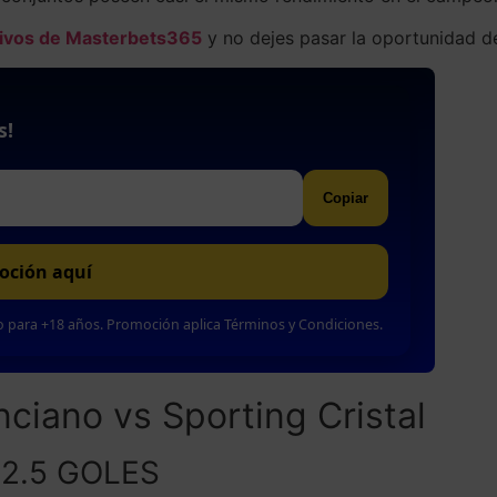
tivos de Masterbets365
y no dejes pasar la oportunidad d
iano vs Sporting Cristal
2.5 GOLES