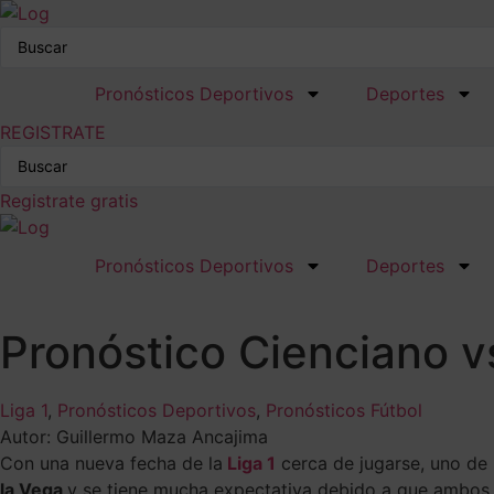
Ir
Search
al
...
contenido
Pronósticos Deportivos
Deportes
REGISTRATE
Search
...
Registrate gratis
Pronósticos Deportivos
Deportes
Pronóstico Cienciano vs
Liga 1
,
Pronósticos Deportivos
,
Pronósticos Fútbol
Autor: Guillermo Maza Ancajima
Con una nueva fecha de la
Liga 1
cerca de jugarse, uno de 
la Vega
y se tiene mucha expectativa debido a que ambos 