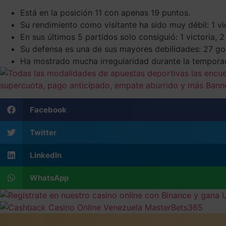
Está en la posición 11 con apenas 19 puntos.
Su rendimiento como visitante ha sido muy débil: 1 vi
En sus últimos 5 partidos solo consiguió: 1 victoria, 
Su defensa es una de sus mayores debilidades: 27 gol
Ha mostrado mucha irregularidad durante la tempora
Facebook
Twitter
LinkedIn
WhatsApp