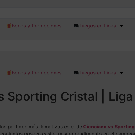
Bonos y Promociones
Juegos en Línea
Bonos y Promociones
Juegos en Línea
 Sporting Cristal | Liga
los partidos más llamativos es el de
Cienciano vs Sporting 
conjuntos poseen casi el mismo rendimiento en el campeo