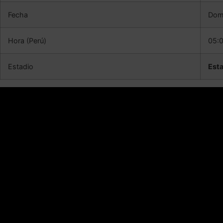
Fecha
Dom
Hora (Perú)
05:
Estadio
Esta