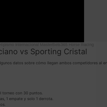
ciano vs Sporting Cristal
algunos datos sobre cómo llegan ambos competidores al en
l torneo con 30 puntos.
as, 1 empate y solo 1 derrota.
os.