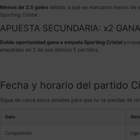
Menos de 2.5 goles
debido a que se marcaron menos de esa
Sporting Cristal.
APUESTA SECUNDARIA: x2 GANA
Doble oportunidad gana o empata Sporting Cristal
porque
empatado en 2 de sus últimos 5 partidos.
Fecha y horario del partido C
Sigue de cerca estos detalles para que no te pierdas de nin
Dato
Deta
Competición
Liga