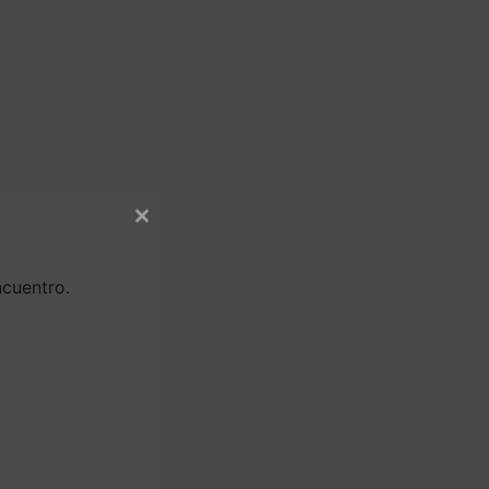
cuentro.