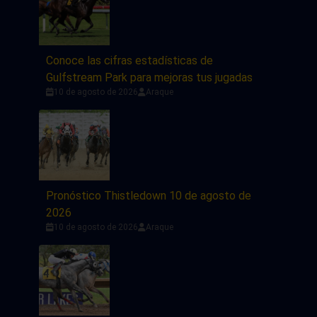
Conoce las cifras estadísticas de
Gulfstream Park para mejoras tus jugadas
10 de agosto de 2026
Araque
Pronóstico Thistledown 10 de agosto de
2026
10 de agosto de 2026
Araque