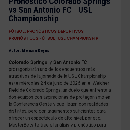
Pronóstico Colorado Springs
vs San Antonio FC | USL
Championship
FÚTBOL
,
PRONÓSTICOS DEPORTIVOS
,
PRONÓSTICOS FÚTBOL
,
USL CHAMPIONSHIP
Autor: Melissa Reyes
Colorado Springs
y
San Antonio FC
protagonizarán uno de los encuentros más
atractivos de la jornada de la USL Championship
este miércoles 24 de junio de 2026 en el Weidner
Field de Colorado Springs, un duelo que enfrenta a
dos equipos con aspiraciones de protagonismo en
la Conferencia Oeste y que llegan con realidades
distintas, pero con argumentos suficientes para
ofrecer un espectáculo de alto nivel, por eso,
MasterBets te trae el análisis y pronóstico para