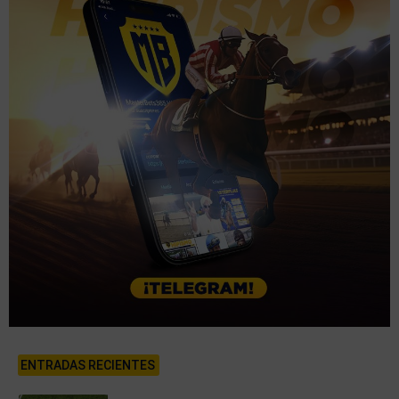
ENTRADAS RECIENTES