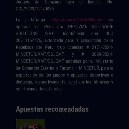
Juegos de Curazao) bajo la licencia No.
OGL/2023/121/0086.
La plataforma
https://masterbets365.com
es
operada en Perú por PERUVIAN SOFTWARE
SOLUTIONS S.A.C. identificada con RUC
20611164476, autorizada para la jurisdicción de la
República del Perú, bajo licencias # 2151-2024-
MINCETUR/VMT/DGJCMT y # 2098-2024-
MINCETUR/VMT/DGJCMT emitidas por el Ministerio
de Comercio Exterior y Turismo – MINCETUR, para la
explotación de los juegos y apuestas deportivas a
distancia, respectivamente, sujeto a los términos y
condiciones de este sitio.
Apuestas recomendadas