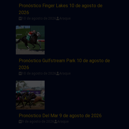
Pronóstico Finger Lakes 10 de agosto de
2026
10 de agosto de 2026
Araque
Pronóstico Gulfstream Park 10 de agosto de
2026
10 de agosto de 2026
Araque
Pronóstico Del Mar 9 de agosto de 2026
9 de agosto de 2026
Araque