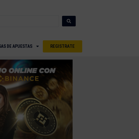
REGISTRATE
SAS DE APUESTAS