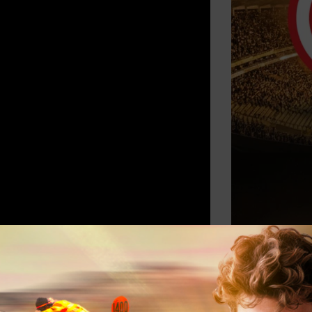
 en fila. Ya saben lo que es anotarles
inta para esta ocasión. Tienen entre ceja