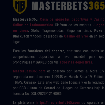
MasterBets365
,
Casa de apuestas deportivas y
Casino
Online en Latinoamérica
. Disfruta de los mejores
Juegos
en Línea
, Slots, Tragamonedas, Bingo en Línea,
Poker
,
BlackJack
y todos los juegos de
Casino en Vivo
en un solo
lugar.
Para los
fanáticos del deporte
, contamos con todas las
competiciones deportivas a nivel mundial para que
pronostiques y
GANES
con tus
apuestas deportivas
.
MasterBets365.com
es operado por Games & More B.V.
registrada con el número 149948 en Hanchi Snoa 19, Edificio
TRIAS, Curazao. Este sitio web tiene licencia y está regulado
por GCB (Junta de Control de Juegos de Curazao) bajo la
licencia No. OGL/2023/121/0086.
La plataforma
https://masterbets365.com
es operada en