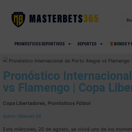
PRONÓSTICOS DEPORTIVOS
DEPORTES
BONOS Y
Pronóstico Internacional
vs Flamengo | Copa Libe
Copa Libertadores
,
Pronósticos Fútbol
Autor: Manuel Gil
Este miércoles, 20 de agosto, se vivirá uno de los mome