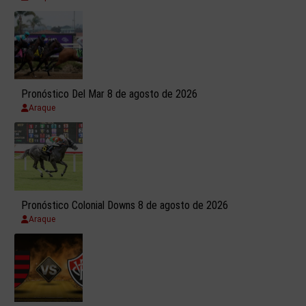
Pronóstico Del Mar 8 de agosto de 2026
Araque
Pronóstico Colonial Downs 8 de agosto de 2026
Araque