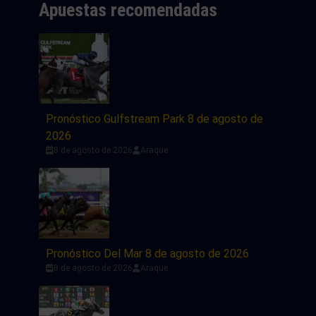
Apuestas recomendadas
Pronóstico Gulfstream Park 8 de agosto de
2026
8 de agosto de 2026
Araque
Pronóstico Del Mar 8 de agosto de 2026
8 de agosto de 2026
Araque