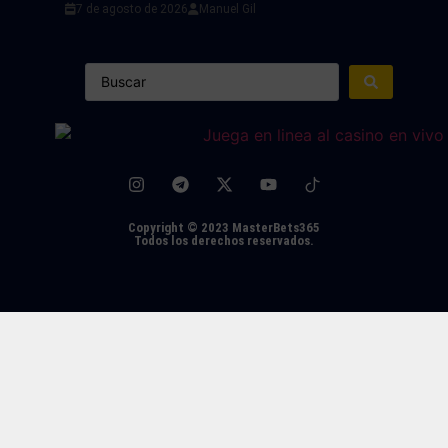
7 de agosto de 2026
Manuel Gil
Copyright © 2023 MasterBets365
Todos los derechos reservados.