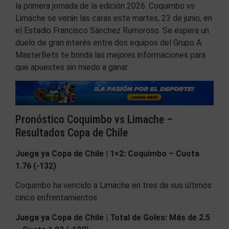
la primera jornada de la edición 2026. Coquimbo vs
Limache se verán las caras este martes, 23 de junio, en
el Estadio Francisco Sánchez Rumoroso. Se espera un
duelo de gran interés entre dos equipos del Grupo A.
MasterBets te brinda las mejores informaciones para
que apuestes sin miedo a ganar.
Pronóstico Coquimbo vs Limache –
Resultados Copa de Chile
Juega ya Copa de Chile | 1×2: Coquimbo – Cuota
1.76 (-132)
Coquimbo ha vencido a Limache en tres de sus últimos
cinco enfrentamientos.
Juega ya Copa de Chile | Total de Goles: Más de 2.5