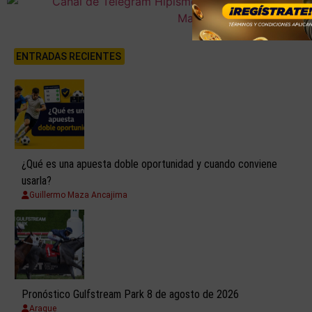
ENTRADAS RECIENTES
¿Qué es una apuesta doble oportunidad y cuando conviene
usarla?
Guillermo Maza Ancajima
Pronóstico Gulfstream Park 8 de agosto de 2026
Araque