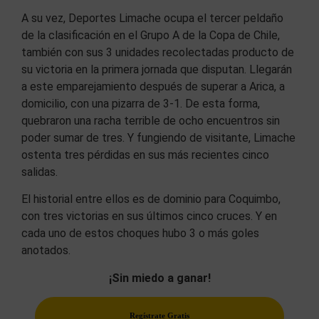
A su vez, Deportes Limache ocupa el tercer peldaño
de la clasificación en el Grupo A de la Copa de Chile,
también con sus 3 unidades recolectadas producto de
su victoria en la primera jornada que disputan. Llegarán
a este emparejamiento después de superar a Arica, a
domicilio, con una pizarra de 3-1. De esta forma,
quebraron una racha terrible de ocho encuentros sin
poder sumar de tres. Y fungiendo de visitante, Limache
ostenta tres pérdidas en sus más recientes cinco
salidas.
El historial entre ellos es de dominio para Coquimbo,
con tres victorias en sus últimos cinco cruces. Y en
cada uno de estos choques hubo 3 o más goles
anotados.
¡Sin miedo a ganar!
Regístrate Gratis