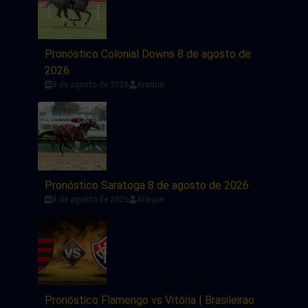
Pronóstico Colonial Downs 8 de agosto de
2026
8 de agosto de 2026
Araque
Pronóstico Saratoga 8 de agosto de 2026
8 de agosto de 2026
Araque
Pronóstico Flamengo vs Vitória | Brasileirao