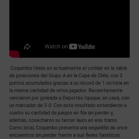
Coquimbo Unido es actualmente el colíder en la tabla
de posiciones del Grupo A en la Copa de Chile, con 3
puntos acumulados gracias a su récord de 1 victoria en
la misma cantidad de retos jugados. Recientemente
vencieron por goleada a Deportes Iquique, en casa, con
un marcador de 3-0. Con este resultado extendieron a
cuatro su cantidad de juegos en fila sin perder y,
además, cosecharon su tercer lauro en ese tramo.
Como local, Coquimbo presenta una seguidilla de once
encuentros sin perder frente a sus fieles fanáticos.