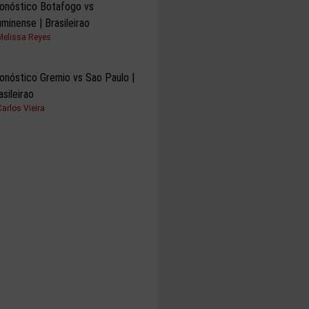
onóstico Botafogo vs
uminense | Brasileirao
Melissa Reyes
onóstico Gremio vs Sao Paulo |
asileirao
Carlos Vieira