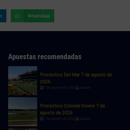
n
WhatsApp
Apuestas recomendadas
Pronóstico Del Mar 7 de agosto de
2026
7 de agosto de 2026
Araque
Pronóstico Colonial Downs 7 de
agosto de 2026
7 de agosto de 2026
Araque