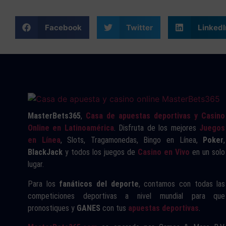
Facebook
Twitter
LinkedI
MasterBets365
,
Casa de apuestas deportivas y
Casino
Online en Latinoamérica
. Disfruta de los mejores
Juegos
en Línea
, Slots, Tragamonedas, Bingo en Línea,
Poker
,
BlackJack
y todos los juegos de
Casino en Vivo
en un solo
lugar.
Para los
fanáticos del deporte
, contamos con todas las
competiciones deportivas a nivel mundial para que
pronostiques y
GANES
con tus
apuestas deportivas
.