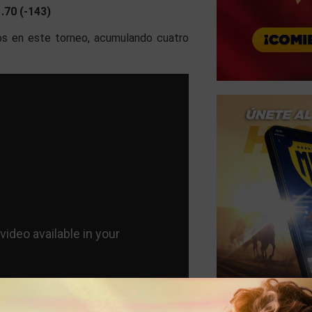
.70 (-143)
s en este torneo, acumulando cuatro