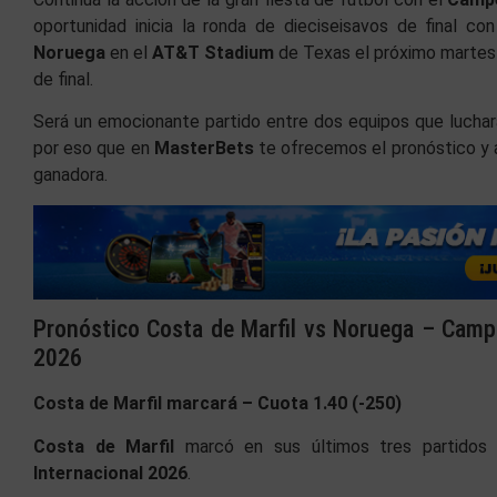
oportunidad inicia la ronda de dieciseisavos de final c
Noruega
en el
AT&T Stadium
de Texas el próximo martes 3
de final.
Será un emocionante partido entre dos equipos que luchará
por eso que en
MasterBets
te ofrecemos el pronóstico y a
ganadora.
Pronóstico Costa de Marfil vs Noruega – Camp
2026
Costa de Marfil marcará – Cuota 1.40 (-250)
Costa de Marfil
marcó en sus últimos tres partidos
Internacional 2026
.