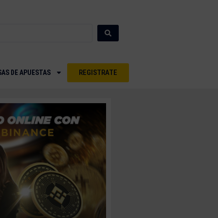
REGISTRATE
SAS DE APUESTAS