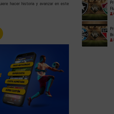
Pr
uiere hacer historia y avanzar en este
Fl
Pr
Br