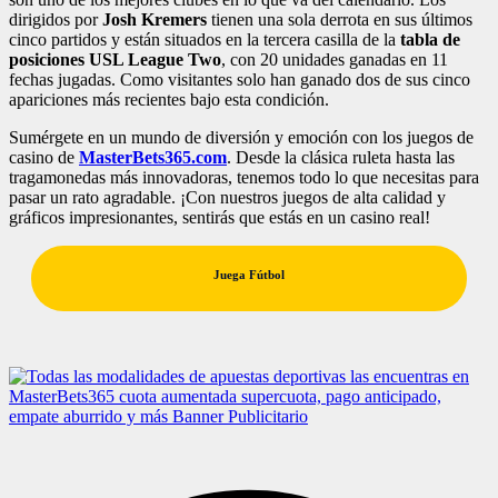
dirigidos por
Josh Kremers
tienen una sola derrota en sus últimos
cinco partidos y están situados en la tercera casilla de la
tabla de
posiciones USL League Two
, con 20 unidades ganadas en 11
fechas jugadas. Como visitantes solo han ganado dos de sus cinco
apariciones más recientes bajo esta condición.
Sumérgete en un mundo de diversión y emoción con los juegos de
casino de
MasterBets365.com
. Desde la clásica ruleta hasta las
tragamonedas más innovadoras, tenemos todo lo que necesitas para
pasar un rato agradable. ¡Con nuestros juegos de alta calidad y
gráficos impresionantes, sentirás que estás en un casino real!
Juega Fútbol