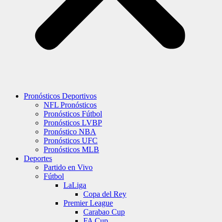
Pronósticos Deportivos
NFL Pronósticos
Pronósticos Fútbol
Pronósticos LVBP
Pronóstico NBA
Pronósticos UFC
Pronósticos MLB
Deportes
Partido en Vivo
Fútbol
LaLiga
Copa del Rey
Premier League
Carabao Cup
FA Cup