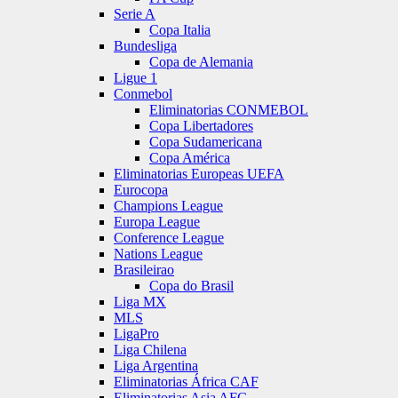
Serie A
Copa Italia
Bundesliga
Copa de Alemania
Ligue 1
Conmebol
Eliminatorias CONMEBOL
Copa Libertadores
Copa Sudamericana
Copa América
Eliminatorias Europeas UEFA
Eurocopa
Champions League
Europa League
Conference League
Nations League
Brasileirao
Copa do Brasil
Liga MX
MLS
LigaPro
Liga Chilena
Liga Argentina
Eliminatorias África CAF
Eliminatorias Asia AFC