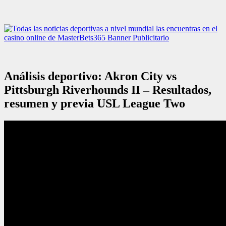
Análisis deportivo: Akron City vs
Pittsburgh Riverhounds II – Resultados,
resumen y previa USL League Two