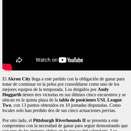
El
Akron City
llega a este partido con la obligación de ganar para
tratar de continuar en la pelea por consolidarse como uno de los
mejores equipos de la temporada. Los dirigidos por
Andy
Hoggarth
tienen tres victorias en sus últimos cinco encuentros y se
ubican en la quinta plaza de la
tabla de posiciones USL League
Two
, con 13 puntos obtenidos en 10 jornadas disputadas. Como
locales solo han perdido dos de sus cinco actuaciones previas.
Por otro lado, el
Pittsburgh Riverhounds II
se presenta a este
compromiso con la necesidad de ganar para seguir demostrando que
son uno de los mejores clubes en lo que va del calendario. Los