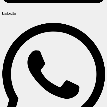
LinkedIn