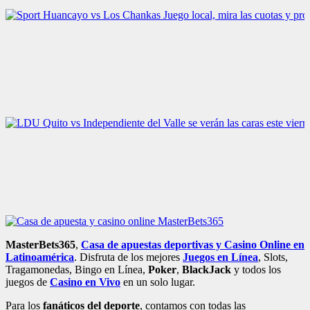
MasterBets365
,
Casa de apuestas deportivas y
Casino Online en
Latinoamérica
. Disfruta de los mejores
Juegos en Línea
, Slots,
Tragamonedas, Bingo en Línea,
Poker
,
BlackJack
y todos los
juegos de
Casino en Vivo
en un solo lugar.
Para los
fanáticos del deporte
, contamos con todas las