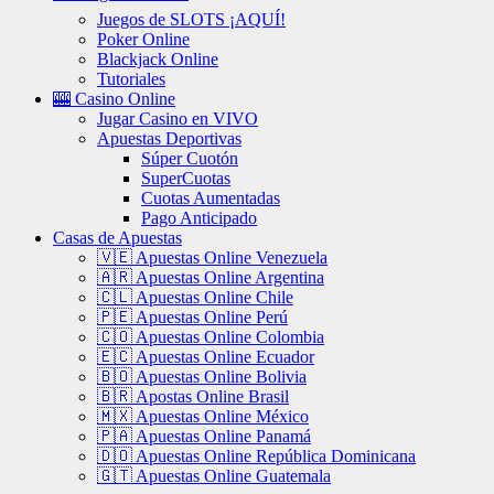
Juegos de SLOTS ¡AQUÍ!
Poker Online
Blackjack Online
Tutoriales
🎰 Casino Online
Jugar Casino en VIVO
Apuestas Deportivas
Súper Cuotón
SuperCuotas
Cuotas Aumentadas
Pago Anticipado
Casas de Apuestas
🇻🇪 Apuestas Online Venezuela
🇦🇷 Apuestas Online Argentina
🇨🇱 Apuestas Online Chile
🇵🇪 Apuestas Online Perú
🇨🇴 Apuestas Online Colombia
🇪🇨 Apuestas Online Ecuador
🇧🇴 Apuestas Online Bolivia
🇧🇷 Apostas Online Brasil
🇲🇽 Apuestas Online México
🇵🇦 Apuestas Online Panamá
🇩🇴 Apuestas Online República Dominicana
🇬🇹 Apuestas Online Guatemala