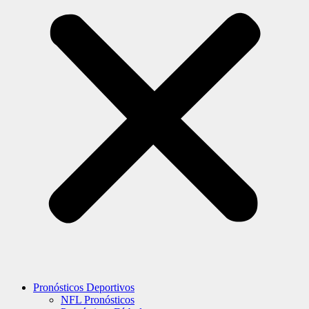
Pronósticos Deportivos
NFL Pronósticos