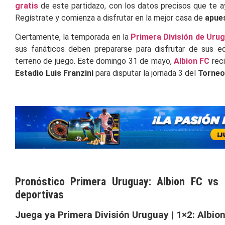
gratis
de este partidazo, con los datos precisos que te a
Regístrate y comienza a disfrutar en la mejor casa de
apue
Ciertamente, la temporada en la
Primera División de Uru
sus fanáticos deben prepararse para disfrutar de sus eq
terreno de juego. Este domingo 31 de mayo,
Albion FC
reci
Estadio Luis Franzini
para disputar la jornada 3 del
Torneo
Pronóstico Primera Uruguay: Albion FC vs
deportivas
Juega ya Primera División Uruguay | 1×2: Albio