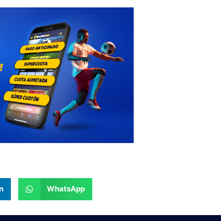
n
WhatsApp