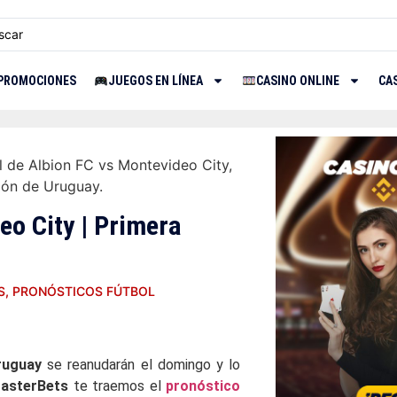
 PROMOCIONES
JUEGOS EN LÍNEA
CASINO ONLINE
CA
eo City | Primera
S
,
PRONÓSTICOS FÚTBOL
ruguay
se reanudarán el domingo y lo
asterBets
te traemos el
pronóstico