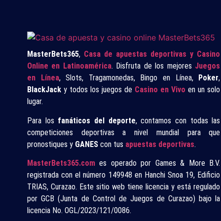
MasterBets365
,
Casa de apuestas deportivas y
Casino
Online en Latinoamérica
. Disfruta de los mejores
Juegos
en Línea
, Slots, Tragamonedas, Bingo en Línea,
Poker
,
BlackJack
y todos los juegos de
Casino en Vivo
en un solo
lugar.
Para los
fanáticos del deporte
, contamos con todas las
competiciones deportivas a nivel mundial para que
pronostiques y
GANES
con tus
apuestas deportivas
.
MasterBets365.com
es operado por Games & More B.V.
registrada con el número 149948 en Hanchi Snoa 19, Edificio
TRIAS, Curazao. Este sitio web tiene licencia y está regulado
por GCB (Junta de Control de Juegos de Curazao) bajo la
licencia No. OGL/2023/121/0086.