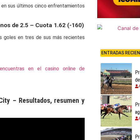
s en sus últimos cinco enfrentamientos
os de 2.5 – Cuota 1.62 (-160)
 goles en tres de sus más recientes
ENTRADAS RECIE
Pr
de
 City – Resultados, resumen y
Pr
ag
Pr