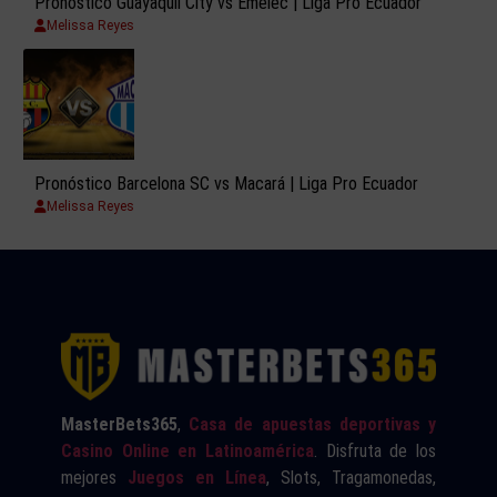
Pronóstico Guayaquil City vs Emelec | Liga Pro Ecuador
Melissa Reyes
Pronóstico Barcelona SC vs Macará | Liga Pro Ecuador
Melissa Reyes
MasterBets365
,
Casa de apuestas deportivas y
Casino Online en Latinoamérica
. Disfruta de los
mejores
Juegos en Línea
, Slots, Tragamonedas,