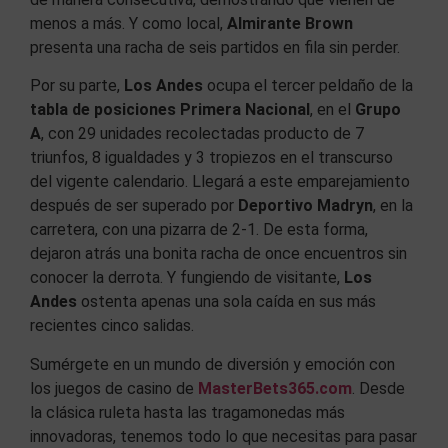
menos a más. Y como local,
Almirante Brown
presenta una racha de seis partidos en fila sin perder.
Por su parte,
Los Andes
ocupa el tercer peldaño de la
tabla de posiciones Primera Nacional
, en el
Grupo
A
, con 29 unidades recolectadas producto de 7
triunfos, 8 igualdades y 3 tropiezos en el transcurso
del vigente calendario. Llegará a este emparejamiento
después de ser superado por
Deportivo Madryn
, en la
carretera, con una pizarra de 2-1. De esta forma,
dejaron atrás una bonita racha de once encuentros sin
conocer la derrota. Y fungiendo de visitante,
Los
Andes
ostenta apenas una sola caída en sus más
recientes cinco salidas.
Sumérgete en un mundo de diversión y emoción con
los juegos de casino de
MasterBets365.com
. Desde
la clásica ruleta hasta las tragamonedas más
innovadoras, tenemos todo lo que necesitas para pasar