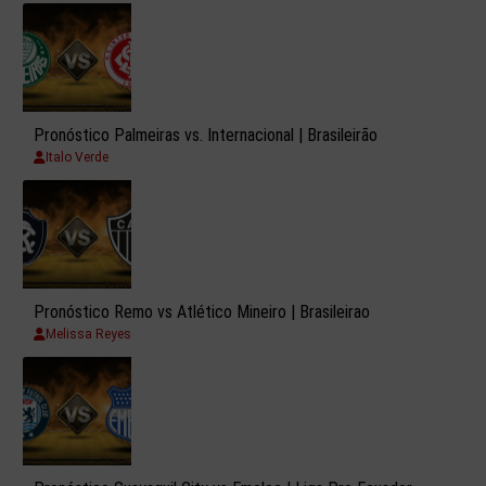
Pronóstico Palmeiras vs. Internacional | Brasileirão
Italo Verde
Pronóstico Remo vs Atlético Mineiro | Brasileirao
Melissa Reyes