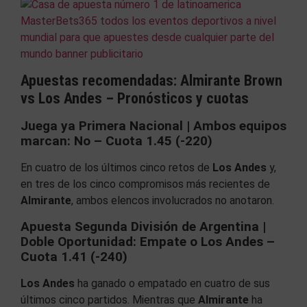
Apuestas recomendadas: Almirante Brown
vs Los Andes – Pronósticos y cuotas
Juega ya Primera Nacional | Ambos equipos
marcan: No – Cuota 1.45 (-220)
En cuatro de los últimos cinco retos de
Los Andes
y,
en tres de los cinco compromisos más recientes de
Almirante
, ambos elencos involucrados no anotaron.
Apuesta Segunda División de Argentina |
Doble Oportunidad: Empate o Los Andes –
Cuota 1.41 (-240)
Los Andes
ha ganado o empatado en cuatro de sus
últimos cinco partidos. Mientras que
Almirante
ha