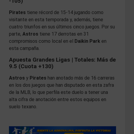
-105)
Pirates
tiene récord de 15-14 jugando como
visitante en esta temporada y, además, tiene
cuatro triunfos en sus últimos cinco juegos. Por su
parte,
Astros
tiene 17 derrotas en 31
compromisos como local en el
Daikin Park
en
esta campaña.
Apuesta Grandes Ligas | Totales: Más de
9.5 (Cuota +130)
Astros
y
Pirates
han anotado más de 16 carreras
en los dos juegos que han disputado en esta zafra
de la MLB, lo que perfila este duelo a tener una
alta cifra de anotación entre estos equipos en
suelo texano.