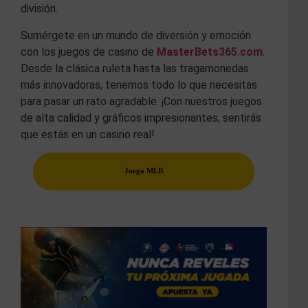
división.
Sumérgete en un mundo de diversión y emoción
con los juegos de casino de
MasterBets365.com
.
Desde la clásica ruleta hasta las tragamonedas
más innovadoras, tenemos todo lo que necesitas
para pasar un rato agradable. ¡Con nuestros juegos
de alta calidad y gráficos impresionantes, sentirás
que estás en un casino real!
Juega MLB