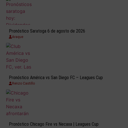
Pronóstico Saratoga 6 de agosto de 2026
Araque
Pronóstico América vs San Diego FC – Leagues Cup
Renzo Castillo
Pronóstico Chicago Fire vs Necaxa | Leagues Cup