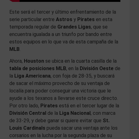
Este será el tercer y último enfrentamiento de la
serie particular entre
Astros
y
Pirates
en esta
temporada regular de
Grandes Ligas
, que se
encuentra igualada a un triunfo por bando entre
estos equipos en lo que va de esta campaña de la
MLB
.
Ahora,
Houston
se ubica en la cuarta casilla de la
tabla de posiciones MLB
, en la
División Oeste
de
la
Liga Americana
, con foja de 28-35, y buscará
de sacar el máximo provecho de su ventaja de
localía para poder conseguir una victoria que le
ayude a los texanos a llevarse este cruce directo.
Por otro lado,
Pirates
está en el tercer lugar de la
División Central
de la
Liga Nacional
, con marca
de 33-29, y debe ganar si quiere evitar que
St.
Louis Cardinals
pueda sacar una ventaja ante los
corsarios en la lucha por la segunda plaza de su