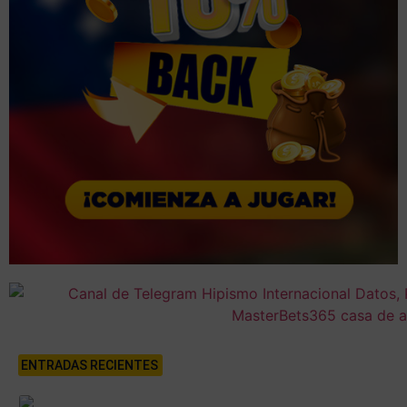
ENTRADAS RECIENTES