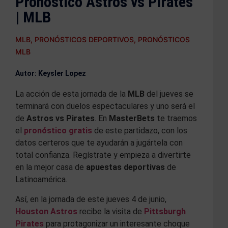
Pronóstico Astros vs Pirates
| MLB
MLB
,
PRONÓSTICOS DEPORTIVOS
,
PRONÓSTICOS
MLB
Autor: Keysler Lopez
La acción de esta jornada de la
MLB
del jueves se
terminará con duelos espectaculares y uno será el
de
Astros vs Pirates
. En
MasterBets
te traemos
el
pronóstico gratis
de este partidazo, con los
datos certeros que te ayudarán a jugártela con
total confianza. Regístrate y empieza a divertirte
en la mejor casa de
apuestas deportivas
de
Latinoamérica.
Así, en la jornada de este jueves 4 de junio,
Houston Astros
recibe la visita de
Pittsburgh
Pirates
para protagonizar un interesante choque