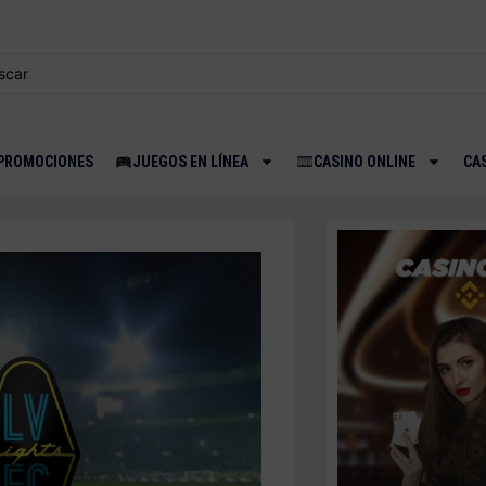
 PROMOCIONES
JUEGOS EN LÍNEA
CASINO ONLINE
CA