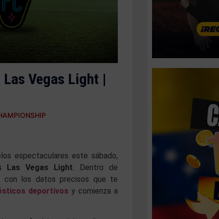
 Las Vegas Light |
HAMPIONSHIP
los espectaculares este sábado,
s Las Vegas Light
. Dentro de
, con los datos precisos que te
ósticos deportivos
y comienza a