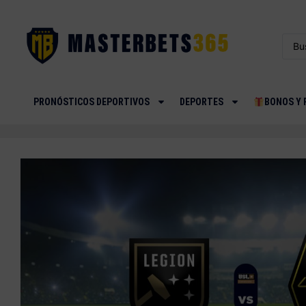
PRONÓSTICOS DEPORTIVOS
DEPORTES
BONOS Y