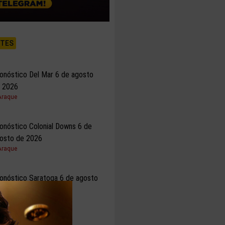
NTES
onóstico Del Mar 6 de agosto
 2026
Araque
onóstico Colonial Downs 6 de
osto de 2026
Araque
onóstico Saratoga 6 de agosto
 2026
Araque