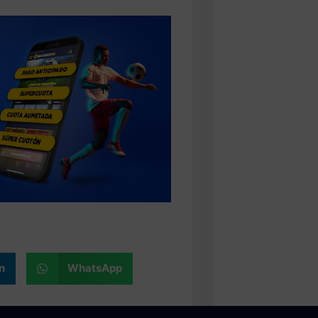
n
WhatsApp