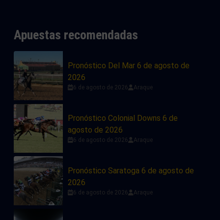
Apuestas recomendadas
Pronóstico Del Mar 6 de agosto de
2026
6 de agosto de 2026
Araque
Pronóstico Colonial Downs 6 de
agosto de 2026
6 de agosto de 2026
Araque
Pronóstico Saratoga 6 de agosto de
2026
6 de agosto de 2026
Araque