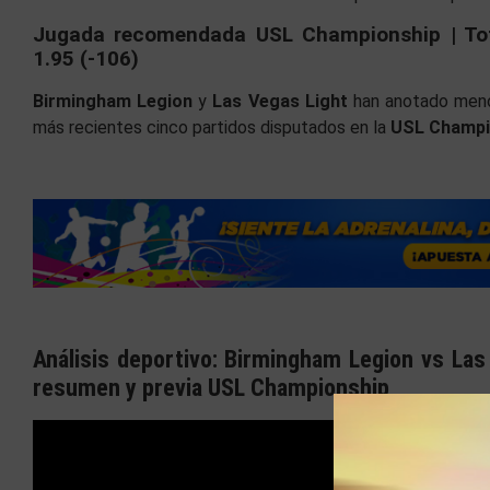
Jugada recomendada USL Championship | Tot
1.95 (-106)
Birmingham Legion
y
Las Vegas Light
han anotado meno
más recientes cinco partidos disputados en la
USL Champi
Análisis deportivo: Birmingham Legion vs Las
resumen y previa USL Championship