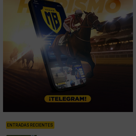
ENTRADAS RECIENTES