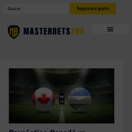
Registrate gratis