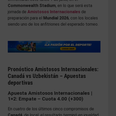
Commonwealth Stadium
, en lo que será esta
jornada de
Amistosos Internacionales
de
preparación para el
Mundial 2026
, con los locales
siendo uno de los anfitriones del esperado torneo.
Pronóstico Amistosos Internacionales:
Canadá vs Uzbekistán – Apuestas
deportivas
Apuesta Amistosos Internacionales |
1×2: Empate – Cuota 4.00 (+300)
En cuatro de los últimos cinco compromisos de
Canadá
, de local, el resultado terminó en igualdad.