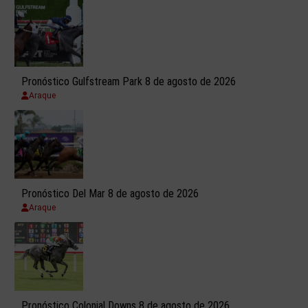
Pronóstico Gulfstream Park 8 de agosto de 2026
Araque
Pronóstico Del Mar 8 de agosto de 2026
Araque
Pronóstico Colonial Downs 8 de agosto de 2026