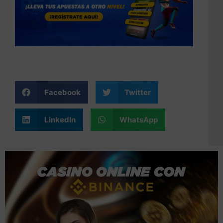
Facebook
Twitter
LinkedIn
WhatsApp