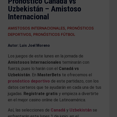
Pronóstico Canadá vs
Uzbekistán – Amistoso
Internacional
AMISTOSOS INTERNACIONALES
,
PRONÓSTICOS
DEPORTIVOS
,
PRONÓSTICOS FÚTBOL
Autor: Luis Joel Moreno
Los juegos de este lunes en la jornada de
Amistosos Internacionales
terminarán con
fuerza, pues lo harán con el
Canadá vs
Uzbekistán
. En
MasterBets
te ofrecemos el
pronóstico deportivo
de este partidazo, con los
datos certeros que te ayudarán en cada una de tus
jugadas.
Regístrate gratis
y empieza a divertirte
en el mejor casino online de Latinoamérica.
Así, las selecciones de
Canadá
y
Uzbekistán
se
enfrentarán este lunes 1 de junio, en el