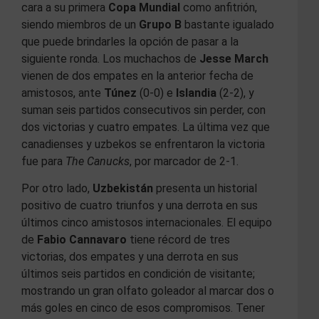
cara a su primera
Copa Mundial
como anfitrión,
siendo miembros de un
Grupo B
bastante igualado
que puede brindarles la opción de pasar a la
siguiente ronda. Los muchachos de
Jesse March
vienen de dos empates en la anterior fecha de
amistosos, ante
Túnez
(0-0) e
Islandia
(2-2), y
suman seis partidos consecutivos sin perder, con
dos victorias y cuatro empates. La última vez que
canadienses y uzbekos se enfrentaron la victoria
fue para
The Canucks
, por marcador de 2-1.
Por otro lado,
Uzbekistán
presenta un historial
positivo de cuatro triunfos y una derrota en sus
últimos cinco amistosos internacionales. El equipo
de
Fabio Cannavaro
tiene récord de tres
victorias, dos empates y una derrota en sus
últimos seis partidos en condición de visitante;
mostrando un gran olfato goleador al marcar dos o
más goles en cinco de esos compromisos. Tener