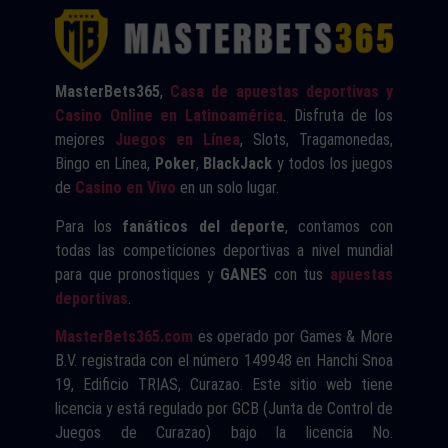
MasterBets365
,
Casa de apuestas deportivas y
Casino Online en Latinoamérica
. Disfruta de los
mejores
Juegos en Línea
, Slots, Tragamonedas,
Bingo en Línea,
Poker
,
BlackJack
y todos los juegos
de
Casino en Vivo
en un solo lugar.
Para los
fanáticos del deporte
, contamos con
todas las competiciones deportivas a nivel mundial
para que pronostiques y
GANES
con tus
apuestas
deportivas
.
MasterBets365.com
es operado por Games & More
B.V. registrada con el número 149948 en Hanchi Snoa
19, Edificio TRIAS, Curazao. Este sitio web tiene
licencia y está regulado por GCB (Junta de Control de
Juegos de Curazao) bajo la licencia No.