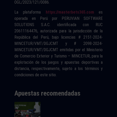
OGL/2023/121/0086.
La plataforma
https://masterbets365.com
es
operada en Perú por PERUVIAN SOFTWARE
SOLUTIONS S.A.C. identificada con RUC
20611164476, autorizada para la jurisdicción de la
República del Perú, bajo licencias # 2151-2024-
MINCETUR/VMT/DGJCMT y # 2098-2024-
MINCETUR/VMT/DGJCMT emitidas por el Ministerio
de Comercio Exterior y Turismo – MINCETUR, para la
explotación de los juegos y apuestas deportivas a
distancia, respectivamente, sujeto a los términos y
condiciones de este sitio.
Apuestas recomendadas