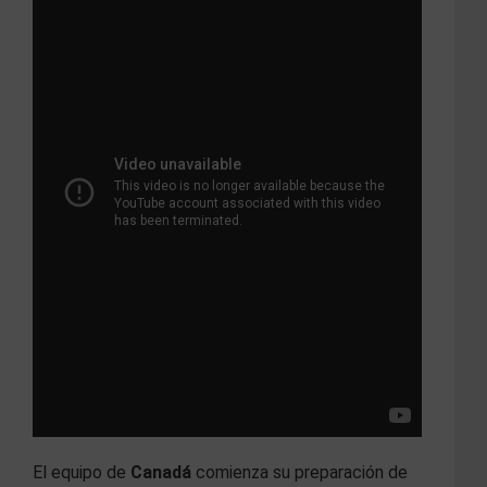
El equipo de
Canadá
comienza su preparación de