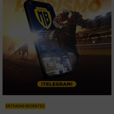
ENTRADAS RECIENTES