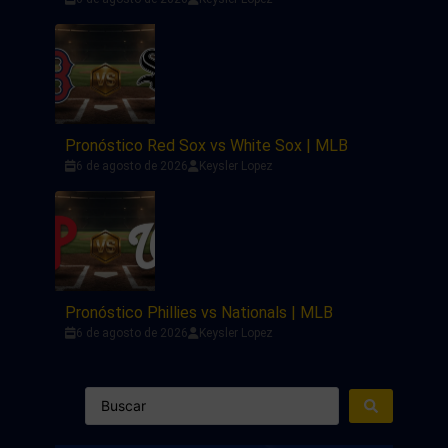
Pronóstico Red Sox vs White Sox | MLB
6 de agosto de 2026
Keysler Lopez
Pronóstico Phillies vs Nationals | MLB
6 de agosto de 2026
Keysler Lopez