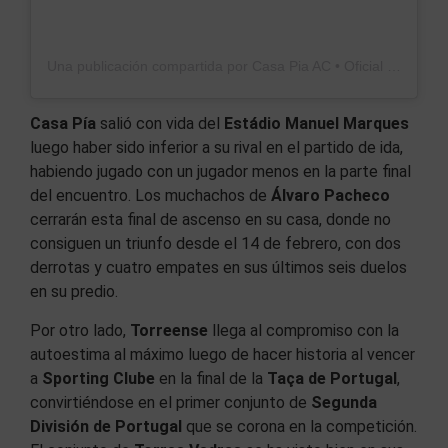
Una publicación compartida por Casa Pia AC • Oficial (@casapiaac)
Casa Pía
salió con vida del
Estádio Manuel Marques
luego haber sido inferior a su rival en el partido de ida,
habiendo jugado con un jugador menos en la parte final
del encuentro. Los muchachos de
Álvaro Pacheco
cerrarán esta final de ascenso en su casa, donde no
consiguen un triunfo desde el 14 de febrero, con dos
derrotas y cuatro empates en sus últimos seis duelos
en su predio.
Por otro lado,
Torreense
llega al compromiso con la
autoestima al máximo luego de hacer historia al vencer
a
Sporting Clube
en la final de la
Taça de Portugal
,
convirtiéndose en el primer conjunto de
Segunda
División de Portugal
que se corona en la competición.