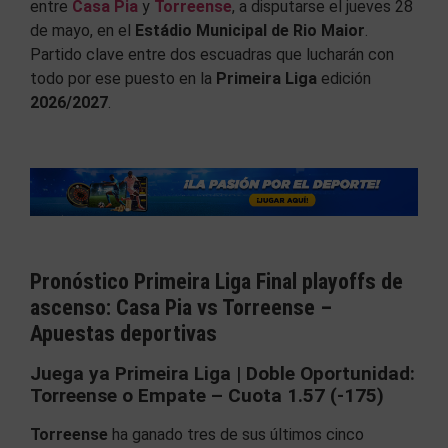
entre
Casa Pia
y
Torreense
, a disputarse el jueves 28
de mayo, en el
Estádio Municipal de Rio Maior
.
Partido clave entre dos escuadras que lucharán con
todo por ese puesto en la
Primeira Liga
edición
2026/2027
.
Pronóstico Primeira Liga Final playoffs de
ascenso: Casa Pia vs Torreense –
Apuestas deportivas
Juega ya Primeira Liga | Doble Oportunidad:
Torreense o Empate – Cuota 1.57 (-175)
Torreense
ha ganado tres de sus últimos cinco