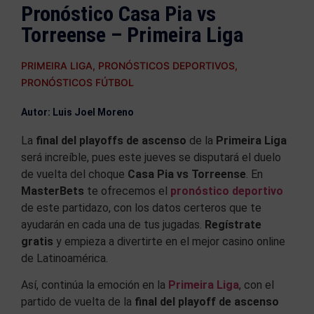
Pronóstico Casa Pia vs
Torreense – Primeira Liga
PRIMEIRA LIGA
,
PRONÓSTICOS DEPORTIVOS
,
PRONÓSTICOS FÚTBOL
Autor: Luis Joel Moreno
La
final del playoffs de ascenso
de la
Primeira Liga
será increíble, pues este jueves se disputará el duelo
de vuelta del choque
Casa Pia vs Torreense
. En
MasterBets
te ofrecemos el
pronóstico deportivo
de este partidazo, con los datos certeros que te
ayudarán en cada una de tus jugadas.
Regístrate
gratis
y empieza a divertirte en el mejor casino online
de Latinoamérica.
Así, continúa la emoción en la
Primeira Liga
, con el
partido de vuelta de la
final del playoff de ascenso