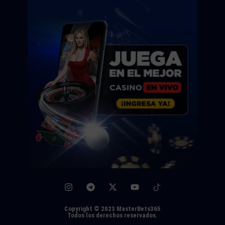
Copyright © 2023 MasterBets365
Todos los derechos reservados.