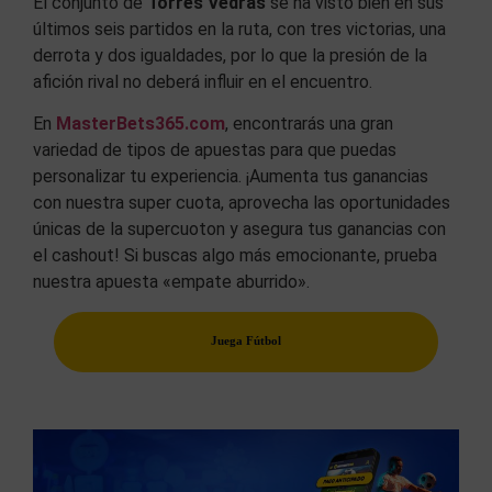
El conjunto de
Torres Vedras
se ha visto bien en sus
últimos seis partidos en la ruta, con tres victorias, una
derrota y dos igualdades, por lo que la presión de la
afición rival no deberá influir en el encuentro.
En
MasterBets365.com
, encontrarás una gran
variedad de tipos de apuestas para que puedas
personalizar tu experiencia. ¡Aumenta tus ganancias
con nuestra super cuota, aprovecha las oportunidades
únicas de la supercuoton y asegura tus ganancias con
el cashout! Si buscas algo más emocionante, prueba
nuestra apuesta «empate aburrido».
Juega Fútbol