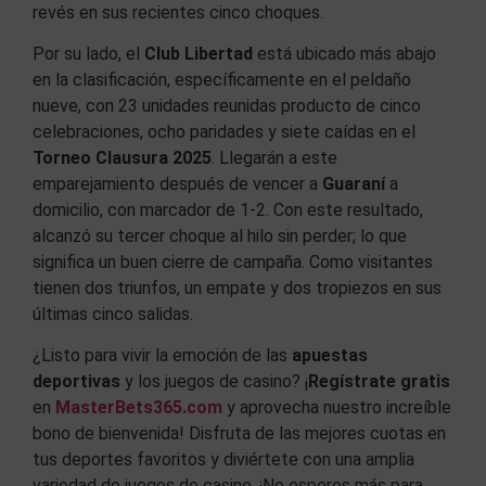
revés en sus recientes cinco choques.
Por su lado, el
Club Libertad
está ubicado más abajo
en la clasificación, específicamente en el peldaño
nueve, con 23 unidades reunidas producto de cinco
celebraciones, ocho paridades y siete caídas en el
Torneo Clausura 2025
. Llegarán a este
emparejamiento después de vencer a
Guaraní
a
domicilio, con marcador de 1-2. Con este resultado,
alcanzó su tercer choque al hilo sin perder; lo que
significa un buen cierre de campaña. Como visitantes
tienen dos triunfos, un empate y dos tropiezos en sus
últimas cinco salidas.
¿Listo para vivir la emoción de las
apuestas
deportivas
y los juegos de casino? ¡
Regístrate gratis
en
MasterBets365.com
y aprovecha nuestro increíble
bono de bienvenida! Disfruta de las mejores cuotas en
tus deportes favoritos y diviértete con una amplia
variedad de juegos de casino. ¡No esperes más para