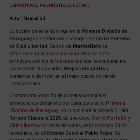
DEPORTIVOS
,
PRONÓSTICOS FÚTBOL
Autor: Manuel Gil
La acción de este domingo en la
Primera División de
Paraguay
se cerrará con el choque de
Cerro Porteño
vs Club Libertad
. Dentro de
MasterBets
te
ofrecemos el
pronóstico deportivo
de este
partidazo, con los datos precisos que te ayudarán en
cada una de tus jugadas.
Regístrate gratis
y
comienza a disfrutar en el mejor casino online de
Latinoamérica.
Ciertamente, este fin de semana continúa el
emocionante desarrollo del calendario en la
Primera
División de Paraguay
, en lo que será la jornada 21 del
Torneo Clausura 2025
. En ese caso,
Cerro Porteño
y
Club Libertad
se verán las caras, este domingo 23 de
noviembre, en el
Estadio General Pablo Rojas
. Se