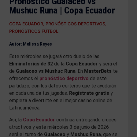
Pronóstico Gualaceo vs
Mushuc Runa | Copa Ecuador
COPA ECUADOR
,
PRONÓSTICOS DEPORTIVOS
,
PRONÓSTICOS FÚTBOL
Autor: Melissa Reyes
Este miércoles se jugará otro duelo de las
Eliminatorias de 32
de la
Copa Ecuador
y será el
de
Gualaceo vs Mushuc Runa
. En
MasterBets
te
ofrecemos el
pronóstico deportivo
de este
partidazo, con los datos certeros que te ayudarán
en cada una de tus jugadas.
Regístrate gratis
y
empieza a divertirte en el mejor casino online de
Latinoamérica.
Así, la
Copa Ecuador
continúa entregando cruces
atractivos y este miércoles 3 de junio de 2026
será el turno de
Gualaceo
y
Mushuc Runa
, que se