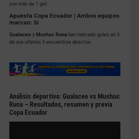
con más de 1 gol.
Apuesta
Copa Ecuador | Ambos equipos
marcan: Si
Gualaceo
y
Mushuc Runa
han marcado goles en 3
de sus últimos 5 encuentros directos.
Análisis deportivo:
Gualaceo vs Mushuc
Runa –
Resultados, resumen y previa
Copa Ecuador