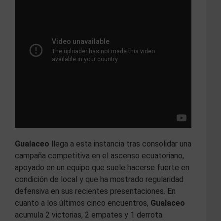
Gualaceo
llega a esta instancia tras consolidar una
campaña competitiva en el ascenso ecuatoriano,
apoyado en un equipo que suele hacerse fuerte en
condición de local y que ha mostrado regularidad
defensiva en sus recientes presentaciones. En
cuanto a los últimos cinco encuentros,
Gualaceo
acumula 2 victorias, 2 empates y 1 derrota.