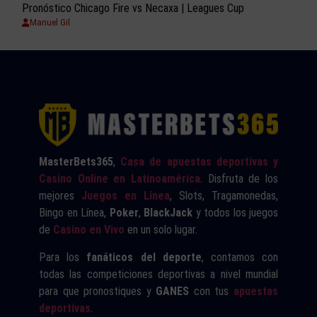
Pronóstico Chicago Fire vs Necaxa | Leagues Cup
Manuel Gil
MasterBets365
,
Casa de apuestas deportivas y
Casino Online en Latinoamérica
. Disfruta de los
mejores
Juegos en Línea
, Slots, Tragamonedas,
Bingo en Línea,
Poker
,
BlackJack
y todos los juegos
de
Casino en Vivo
en un solo lugar.
Para los
fanáticos del deporte
, contamos con
todas las competiciones deportivas a nivel mundial
para que pronostiques y
GANES
con tus
apuestas
deportivas
.