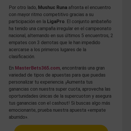
Por otro lado,
Mushuc Runa
afronta el encuentro
con mayor ritmo competitivo gracias a su
participación en la
LigaPro
. El conjunto ambateño
ha tenido una campaña irregular en el campeonato
nacional, alternando en sus últimos 5 encuentros, 2
empates con 3 derrotas que le han impedido
acercarse a los primeros lugares de la
clasificación.
En
MasterBets365.com
, encontrarás una gran
variedad de tipos de apuestas para que puedas
personalizar tu experiencia. ¡Aumenta tus
ganancias con nuestra super cuota, aprovecha las
oportunidades únicas de la supercuoton y asegura
tus ganancias con el cashout! Si buscas algo más
emocionante, prueba nuestra apuesta «empate
aburrido».