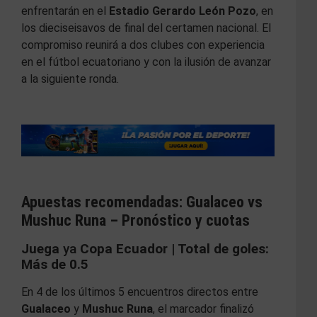
enfrentarán en el
Estadio Gerardo León Pozo
, en
los dieciseisavos de final del certamen nacional. El
compromiso reunirá a dos clubes con experiencia
en el fútbol ecuatoriano y con la ilusión de avanzar
a la siguiente ronda.
Apuestas recomendadas: Gualaceo vs
Mushuc Runa – Pronóstico y cuotas
Juega
ya
Copa Ecuador | Total de goles:
Más de 0.5
En 4 de los últimos 5 encuentros directos entre
Gualaceo
y
Mushuc Runa
, el marcador finalizó