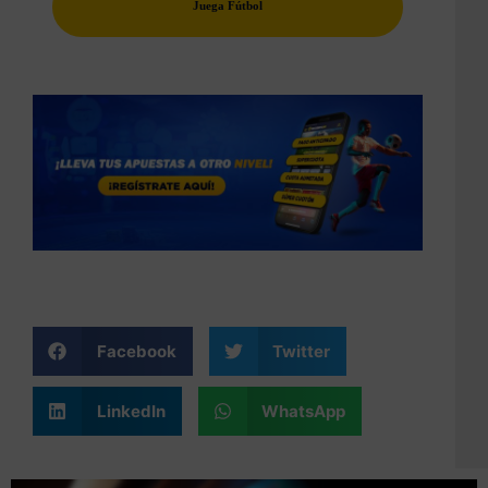
Juega Fútbol
Facebook
Twitter
LinkedIn
WhatsApp