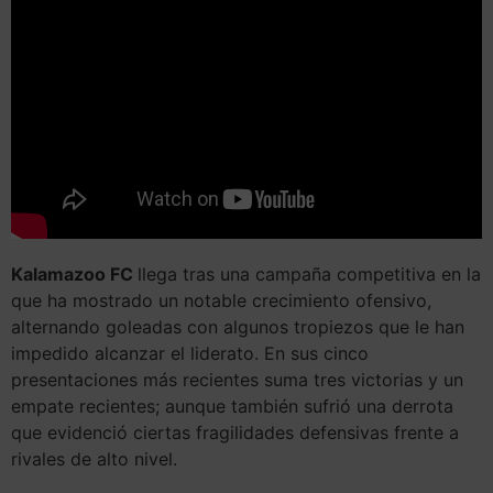
Kalamazoo FC
llega tras una campaña competitiva en la
que ha mostrado un notable crecimiento ofensivo,
alternando goleadas con algunos tropiezos que le han
impedido alcanzar el liderato. En sus cinco
presentaciones más recientes suma tres victorias y un
empate recientes; aunque también sufrió una derrota
que evidenció ciertas fragilidades defensivas frente a
rivales de alto nivel.