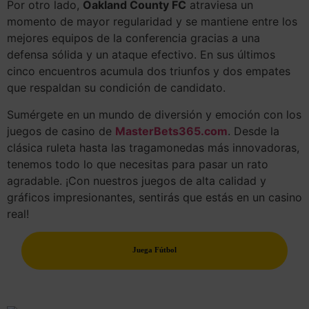
Por otro lado,
Oakland County FC
atraviesa un
momento de mayor regularidad y se mantiene entre los
mejores equipos de la conferencia gracias a una
defensa sólida y un ataque efectivo. En sus últimos
cinco encuentros acumula dos triunfos y dos empates
que respaldan su condición de candidato.
Sumérgete en un mundo de diversión y emoción con los
juegos de casino de
MasterBets365.com
. Desde la
clásica ruleta hasta las tragamonedas más innovadoras,
tenemos todo lo que necesitas para pasar un rato
agradable. ¡Con nuestros juegos de alta calidad y
gráficos impresionantes, sentirás que estás en un casino
real!
Juega Fútbol