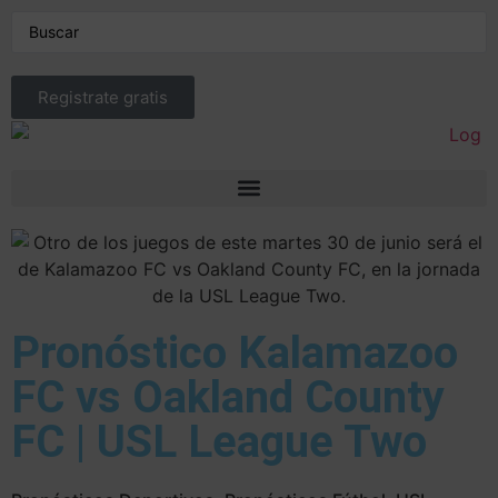
Registrate gratis
Pronóstico Kalamazoo
FC vs Oakland County
FC | USL League Two