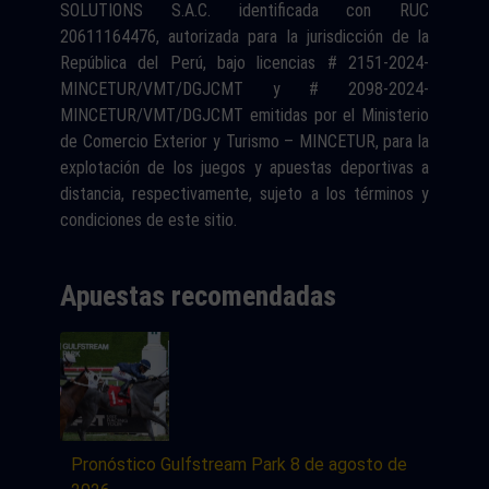
SOLUTIONS S.A.C. identificada con RUC
20611164476, autorizada para la jurisdicción de la
República del Perú, bajo licencias # 2151-2024-
MINCETUR/VMT/DGJCMT y # 2098-2024-
MINCETUR/VMT/DGJCMT emitidas por el Ministerio
de Comercio Exterior y Turismo – MINCETUR, para la
explotación de los juegos y apuestas deportivas a
distancia, respectivamente, sujeto a los términos y
condiciones de este sitio.
Apuestas recomendadas
Pronóstico Gulfstream Park 8 de agosto de