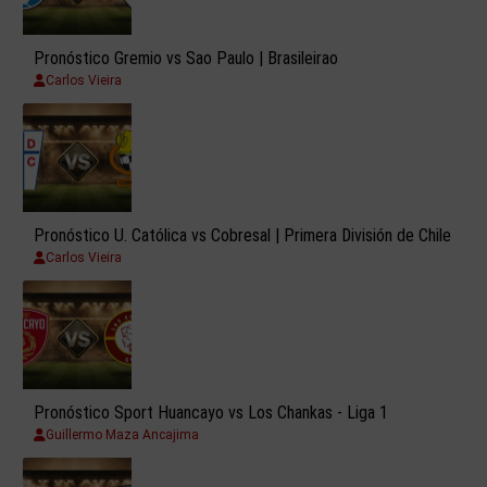
Pronóstico Gremio vs Sao Paulo | Brasileirao
Carlos Vieira
Pronóstico U. Católica vs Cobresal | Primera División de Chile
Carlos Vieira
Pronóstico Sport Huancayo vs Los Chankas - Liga 1
Guillermo Maza Ancajima