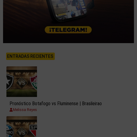
ENTRADAS RECIENTES
Pronóstico Botafogo vs Fluminense | Brasileirao
Melissa Reyes