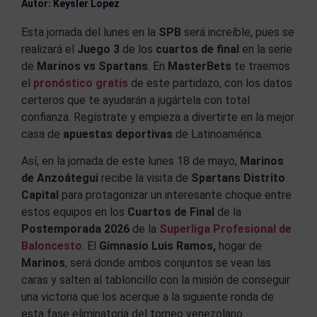
Autor: Keysler Lopez
Esta jornada del lunes en la
SPB
será increíble, pues se
realizará el
Juego 3
de los
cuartos de final
en la serie
de
Marinos vs Spartans
. En
MasterBets
te traemos
el
pronóstico gratis
de este partidazo, con los datos
certeros que te ayudarán a jugártela con total
confianza. Regístrate y empieza a divertirte en la mejor
casa de
apuestas deportivas
de Latinoamérica.
Así, en la jornada de este lunes 18 de mayo,
Marinos
de Anzoátegui
recibe la visita de
Spartans Distrito
Capital
para protagonizar un interesante choque entre
estos equipos en los
Cuartos de Final
de la
Postemporada 2026
de la
Superliga Profesional de
Baloncesto
. El
Gimnasio Luis Ramos,
hogar de
Marinos
, será donde ambos conjuntos se vean las
caras y salten al tabloncillo con la misión de conseguir
una victoria que los acerque a la siguiente ronda de
esta fase eliminatoria del torneo venezolano.