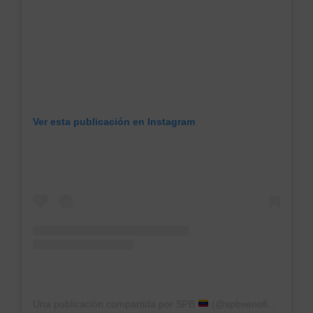
Ver esta publicación en Instagram
Una publicación compartida por SPB
(@spbvenoficial)