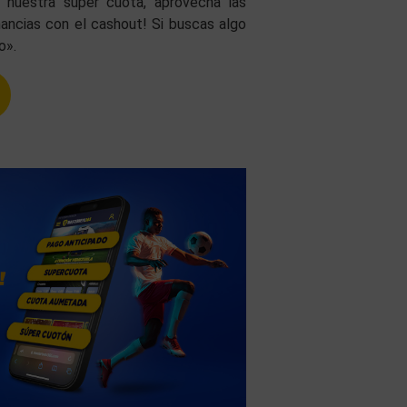
n nuestra super cuota, aprovecha las
ancias con el cashout! Si buscas algo
o».