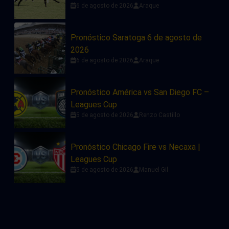
6 de agosto de 2026
Araque
Pronóstico Saratoga 6 de agosto de
2026
6 de agosto de 2026
Araque
Pronóstico América vs San Diego FC –
Leagues Cup
5 de agosto de 2026
Renzo Castillo
Pronóstico Chicago Fire vs Necaxa |
Leagues Cup
5 de agosto de 2026
Manuel Gil