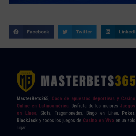
Facebook
Twitter
LinkedI
MasterBets365
,
Casa de apuestas deportivas y
Casino
Online en Latinoamérica
. Disfruta de los mejores
Juegos
en Línea
, Slots, Tragamonedas, Bingo en Línea,
Poker
,
BlackJack
y todos los juegos de
Casino en Vivo
en un solo
lugar.