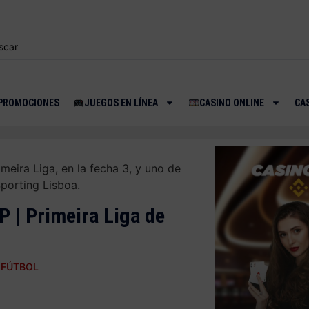
 PROMOCIONES
JUEGOS EN LÍNEA
CASINO ONLINE
CA
P | Primeira Liga de
 FÚTBOL