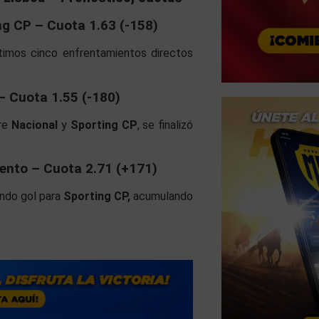
ng CP – Cuota 1.63 (-158)
timos cinco enfrentamientos directos
– Cuota 1.55 (-180)
tre
Nacional
y
Sporting CP
, se finalizó
ento – Cuota 2.71 (+171)
ndo gol para
Sporting CP,
acumulando