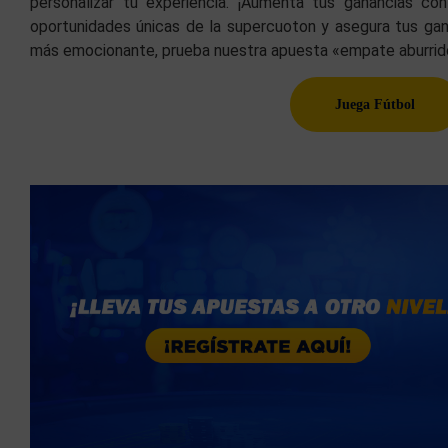
personalizar tu experiencia. ¡Aumenta tus ganancias co
oportunidades únicas de la supercuoton y asegura tus gan
más emocionante, prueba nuestra apuesta «empate aburrid
Juega Fútbol