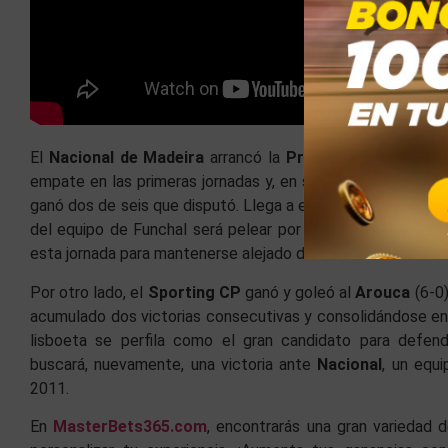
El
Nacional de Madeira
arrancó la
Primeira Liga
con un r
empate en las primeras jornadas y, en sus partidos prepar
ganó dos de seis que disputó. Llega a este partido tras em
del equipo de Funchal será pelear por mantener la categor
esta jornada para mantenerse alejado de la zona de descen
Por otro lado, el
Sporting CP
ganó y goleó al
Arouca
(6-0)
acumulado dos victorias consecutivas y consolidándose en
lisboeta se perfila como el gran candidato para defen
buscará, nuevamente, una victoria ante
Nacional
, un equ
2011.
En
MasterBets365.com
, encontrarás una gran variedad