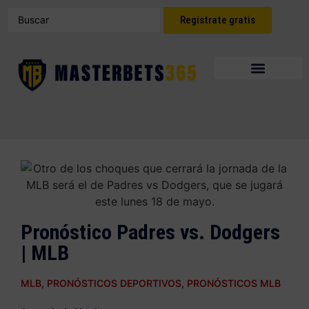
Registrate gratis
Pronóstico Padres vs. Dodgers
| MLB
MLB
,
PRONÓSTICOS DEPORTIVOS
,
PRONÓSTICOS MLB