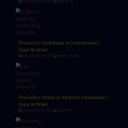
5 de agosto de 2026
Manuel Gil
Pronóstico Corinthians vs Internacional |
Copa de Brasil
5 de agosto de 2026
Melissa Reyes
Pronóstico Vitória vs Athletico Paranaense |
Copa de Brasil
5 de agosto de 2026
Italo Verde