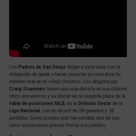
Los
Padres de San Diego
llegan a esta serie con la
obligación de ganar y hacer respetar su casa ante su
máximo rival en el «Viejo Circuito». Los dirigidos por
Craig Stammen
tienen una sola derrota en sus últimos
cinco encuentros y se ubican en la segunda plaza de la
tabla de posiciones MLB
, en la
División Oeste
de la
Liga Nacional
, con un récord de 28 ganados y 18
perdidos. Como locales solo han perdido dos de sus
cinco actuaciones previas frente a su público.