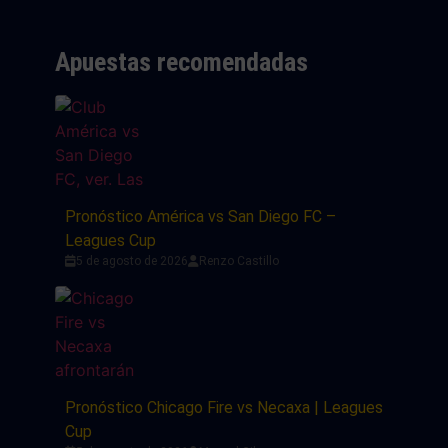
Apuestas recomendadas
Pronóstico América vs San Diego FC –
Leagues Cup
5 de agosto de 2026
Renzo Castillo
Pronóstico Chicago Fire vs Necaxa | Leagues
Cup