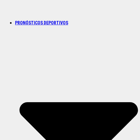
PRONÓSTICOS DEPORTIVOS