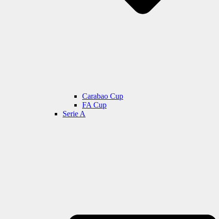
Carabao Cup
FA Cup
Serie A