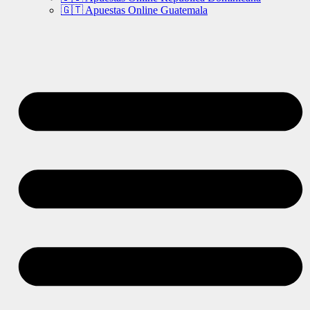
🇬🇹 Apuestas Online Guatemala