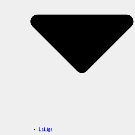
LaLiga