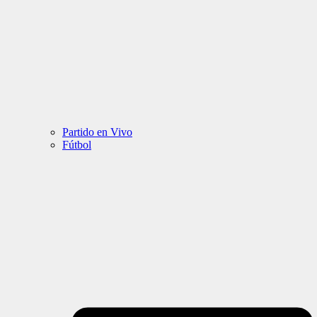
Partido en Vivo
Fútbol