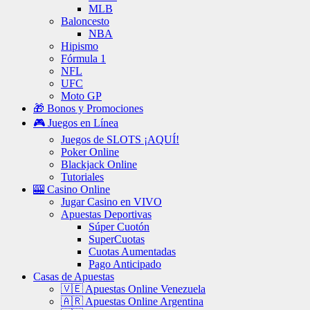
MLB
Baloncesto
NBA
Hipismo
Fórmula 1
NFL
UFC
Moto GP
🎁 Bonos y Promociones
🎮 Juegos en Línea
Juegos de SLOTS ¡AQUÍ!
Poker Online
Blackjack Online
Tutoriales
🎰 Casino Online
Jugar Casino en VIVO
Apuestas Deportivas
Súper Cuotón
SuperCuotas
Cuotas Aumentadas
Pago Anticipado
Casas de Apuestas
🇻🇪 Apuestas Online Venezuela
🇦🇷 Apuestas Online Argentina