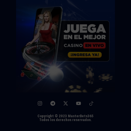
Copyright © 2023 MasterBets365
Todos los derechos reservados.