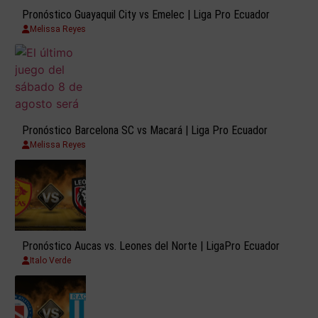
Pronóstico Guayaquil City vs Emelec | Liga Pro Ecuador
Melissa Reyes
Pronóstico Barcelona SC vs Macará | Liga Pro Ecuador
Melissa Reyes
Pronóstico Aucas vs. Leones del Norte | LigaPro Ecuador
Italo Verde