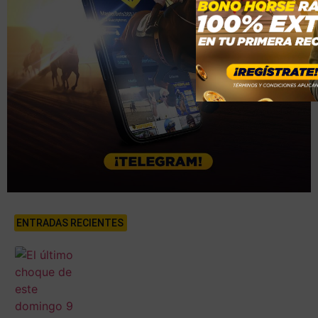
ENTRADAS RECIENTES