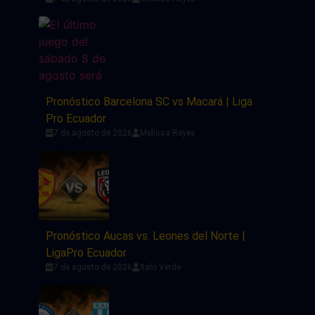
Pronóstico Barcelona SC vs Macará | Liga
Pro Ecuador
7 de agosto de 2026
Melissa Reyes
Pronóstico Aucas vs. Leones del Norte |
LigaPro Ecuador
7 de agosto de 2026
Italo Verde