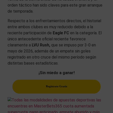
orden táctico han sido claves para este gran arranque
de temporada.
Respecto a los enfrentamientos directos, el historial
entre ambos clubes es muy reducido debido a la
reciente participación de
Eagle FC
en la categoría. El
único antecedente oficial reciente favorece
claramente a
LVU Rush,
que se impuso por 3-0 en
mayo de 2026, además de un empate sin goles
registrado en otro cruce del mismo período según
distintas bases estadísticas.
¡Sin miedo a ganar!
Regístrate Gratis