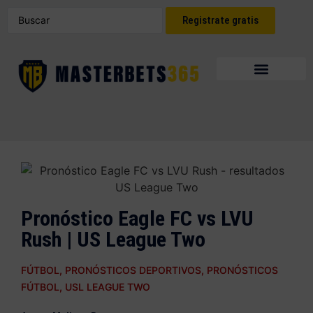
Registrate gratis
Pronóstico Eagle FC vs LVU
Rush | US League Two
FÚTBOL
,
PRONÓSTICOS DEPORTIVOS
,
PRONÓSTICOS
FÚTBOL
,
USL LEAGUE TWO