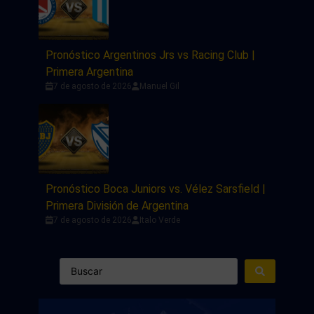
Pronóstico Argentinos Jrs vs Racing Club |
Primera Argentina
7 de agosto de 2026
Manuel Gil
Pronóstico Boca Juniors vs. Vélez Sarsfield |
Primera División de Argentina
7 de agosto de 2026
Italo Verde