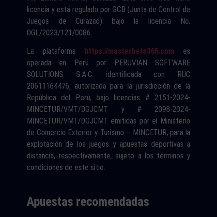
licencia y está regulado por GCB (Junta de Control de
Juegos de Curazao) bajo la licencia No.
OGL/2023/121/0086.
La plataforma
https://masterbets365.com
es
operada en Perú por PERUVIAN SOFTWARE
SOLUTIONS S.A.C. identificada con RUC
20611164476, autorizada para la jurisdicción de la
República del Perú, bajo licencias # 2151-2024-
MINCETUR/VMT/DGJCMT y # 2098-2024-
MINCETUR/VMT/DGJCMT emitidas por el Ministerio
de Comercio Exterior y Turismo – MINCETUR, para la
explotación de los juegos y apuestas deportivas a
distancia, respectivamente, sujeto a los términos y
condiciones de este sitio.
Apuestas recomendadas