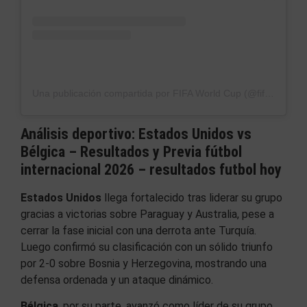
Una publicación compartida por FIFA World Cup (@fifaworldcup)
Análisis deportivo:
Estados Unidos vs
Bélgica –
Resultados y Previa fútbol
internacional 2026 – resultados futbol hoy
Estados Unidos
llega fortalecido tras liderar su grupo
gracias a victorias sobre Paraguay y Australia, pese a
cerrar la fase inicial con una derrota ante Turquía.
Luego confirmó su clasificación con un sólido triunfo
por 2-0 sobre Bosnia y Herzegovina, mostrando una
defensa ordenada y un ataque dinámico.
Bélgica
, por su parte, avanzó como líder de su grupo