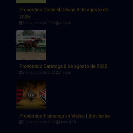
Pronóstico Colonial Downs 8 de agosto de
2026
8 de agosto de 2026
Araque
Pronóstico Saratoga 8 de agosto de 2026
8 de agosto de 2026
Araque
Pronóstico Flamengo vs Vitória | Brasileirao
7 de agosto de 2026
Manuel Gil