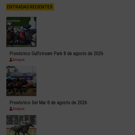
ENTRADAS RECIENTES
Pronóstico Gulfstream Park 8 de agosto de 2026
Araque
Pronóstico Del Mar 8 de agosto de 2026
Araque