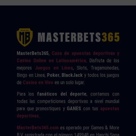
MasterBets365
,
Casa de apuestas deportivas y
Casino Online en Latinoamérica
. Disfruta de los
mejores
Juegos en Línea
, Slots, Tragamonedas,
Bingo en Línea,
Poker
,
BlackJack
y todos los juegos
de
Casino en Vivo
en un solo lugar.
Para los
fanáticos del deporte
, contamos con
todas las competiciones deportivas a nivel mundial
para que pronostiques y
GANES
con tus
apuestas
deportivas
.
MasterBets365.com
es operado por Games & More
B.V. registrada con el número 149948 en Hanchi Snoa