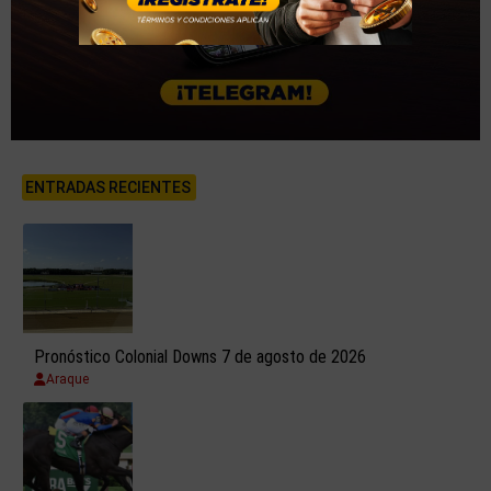
ENTRADAS RECIENTES
Pronóstico Colonial Downs 7 de agosto de 2026
Araque