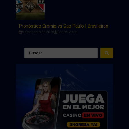
Pronóstico Gremio vs Sao Paulo | Brasileirao
6 de agosto de 2026
Carlos Vieira