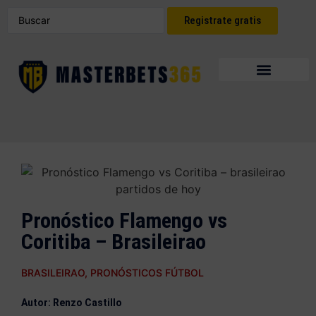
Registrate gratis
Pronóstico Flamengo vs
Coritiba – Brasileirao
BRASILEIRAO
,
PRONÓSTICOS FÚTBOL
Autor: Renzo Castillo