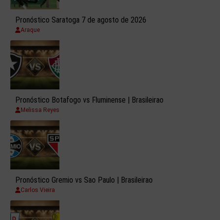
Pronóstico Saratoga 7 de agosto de 2026
Araque
Pronóstico Botafogo vs Fluminense | Brasileirao
Melissa Reyes
Pronóstico Gremio vs Sao Paulo | Brasileirao
Carlos Vieira