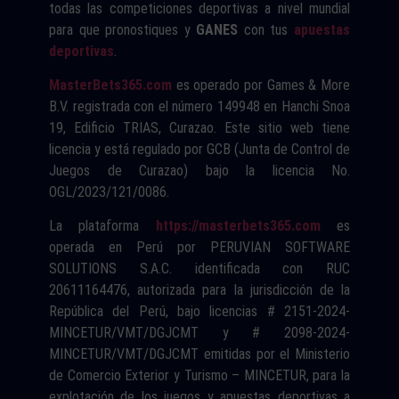
todas las competiciones deportivas a nivel mundial
para que pronostiques y
GANES
con tus
apuestas
deportivas
.
MasterBets365.com
es operado por Games & More
B.V. registrada con el número 149948 en Hanchi Snoa
19, Edificio TRIAS, Curazao. Este sitio web tiene
licencia y está regulado por GCB (Junta de Control de
Juegos de Curazao) bajo la licencia No.
OGL/2023/121/0086.
La plataforma
https://masterbets365.com
es
operada en Perú por PERUVIAN SOFTWARE
SOLUTIONS S.A.C. identificada con RUC
20611164476, autorizada para la jurisdicción de la
República del Perú, bajo licencias # 2151-2024-
MINCETUR/VMT/DGJCMT y # 2098-2024-
MINCETUR/VMT/DGJCMT emitidas por el Ministerio
de Comercio Exterior y Turismo – MINCETUR, para la
explotación de los juegos y apuestas deportivas a