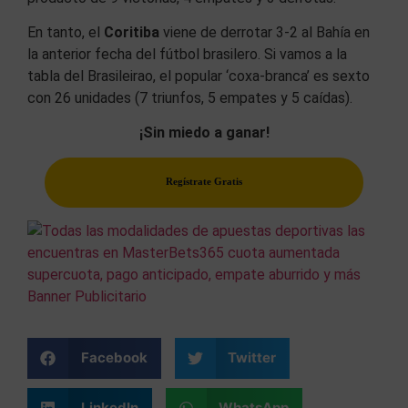
En tanto, el
Coritiba
viene de derrotar 3-2 al Bahía en
la anterior fecha del fútbol brasilero. Si vamos a la
tabla del Brasileirao, el popular ‘coxa-branca’ es sexto
con 26 unidades (7 triunfos, 5 empates y 5 caídas).
¡Sin miedo a ganar!
Regístrate Gratis
Facebook
Twitter
LinkedIn
WhatsApp