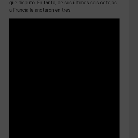
que disputó. En tanto, de sus últimos seis cotejos,
a Francia le anotaron en tres.