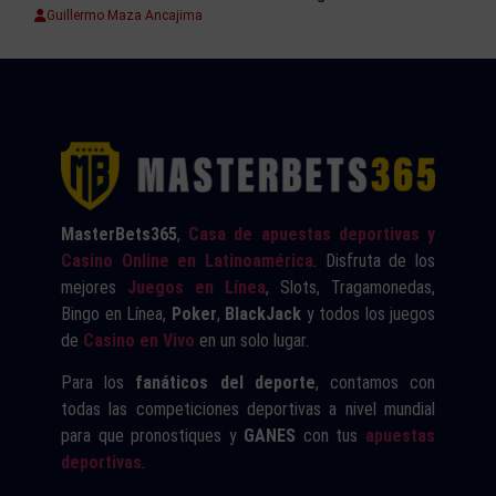
Guillermo Maza Ancajima
MasterBets365
,
Casa de apuestas deportivas y
Casino Online en Latinoamérica
. Disfruta de los
mejores
Juegos en Línea
, Slots, Tragamonedas,
Bingo en Línea,
Poker
,
BlackJack
y todos los juegos
de
Casino en Vivo
en un solo lugar.
Para los
fanáticos del deporte
, contamos con
todas las competiciones deportivas a nivel mundial
para que pronostiques y
GANES
con tus
apuestas
deportivas
.