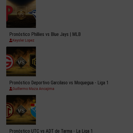
Pronóstico Phillies vs Blue Jays | MLB
Keysler Lopez
Pronóstico Deportivo Garcilaso vs Moquegua - Liga 1
Guillermo Maza Ancajima
Pronóstico UTC vs ADT de Tarma - La Liga 1