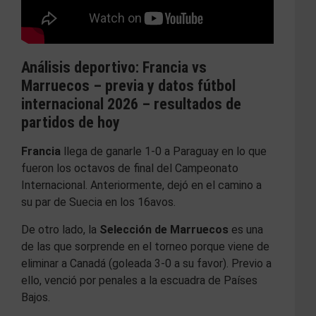
Análisis deportivo: Francia vs
Marruecos – previa y datos fútbol
internacional 2026 – resultados de
partidos de hoy
Francia
llega de ganarle 1-0 a Paraguay en lo que
fueron los octavos de final del Campeonato
Internacional. Anteriormente, dejó en el camino a
su par de Suecia en los 16avos.
De otro lado, la
Selección de Marruecos
es una
de las que sorprende en el torneo porque viene de
eliminar a Canadá (goleada 3-0 a su favor). Previo a
ello, venció por penales a la escuadra de Países
Bajos.