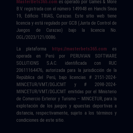
MasterBets365.com
es operado por Games & More
B.V. registrada con el número 149948 en Hanchi Snoa
19, Edificio TRIAS, Curazao. Este sitio web tiene
licencia y está regulado por GCB (Junta de Control de
Juegos de Curazao) bajo la licencia No.
OGL/2023/121/0086.
La plataforma
https://masterbets365.com
es
operada en Perú por PERUVIAN SOFTWARE
SOLUTIONS S.A.C. identificada con RUC
20611164476, autorizada para la jurisdicción de la
República del Perú, bajo licencias # 2151-2024-
MINCETUR/VMT/DGJCMT y # 2098-2024-
MINCETUR/VMT/DGJCMT emitidas por el Ministerio
de Comercio Exterior y Turismo – MINCETUR, para la
explotación de los juegos y apuestas deportivas a
distancia, respectivamente, sujeto a los términos y
condiciones de este sitio.