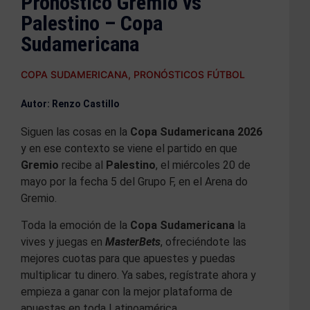
Pronóstico Gremio vs
Palestino – Copa
Sudamericana
COPA SUDAMERICANA
,
PRONÓSTICOS FÚTBOL
Autor: Renzo Castillo
Siguen las cosas en la
Copa Sudamericana 2026
y en ese contexto se viene el partido en que
Gremio
recibe al
Palestino
, el miércoles 20 de
mayo por la fecha 5 del Grupo F, en el Arena do
Gremio.
Toda la emoción de la
Copa Sudamericana
la
vives y juegas en
MasterBets
, ofreciéndote las
mejores cuotas para que apuestes y puedas
multiplicar tu dinero. Ya sabes, regístrate ahora y
empieza a ganar con la mejor plataforma de
apuestas en toda Latinoamérica.