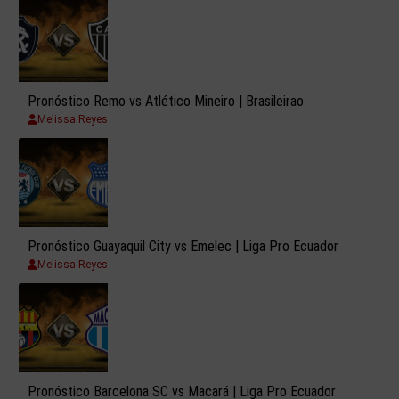
Pronóstico Remo vs Atlético Mineiro | Brasileirao
Melissa Reyes
Pronóstico Guayaquil City vs Emelec | Liga Pro Ecuador
Melissa Reyes
Pronóstico Barcelona SC vs Macará | Liga Pro Ecuador