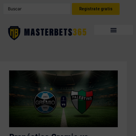
Registrate gratis