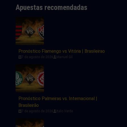
Apuestas recomendadas
Pronóstico Flamengo vs Vitória | Brasileirao
7 de agosto de 2026
Manuel Gil
Pronóstico Palmeiras vs. Internacional |
Brasileirão
7 de agosto de 2026
Italo Verde