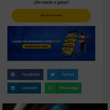
¡Sin miedo a ganar!
Regístrate Gratis
Facebook
Twitter
LinkedIn
WhatsApp