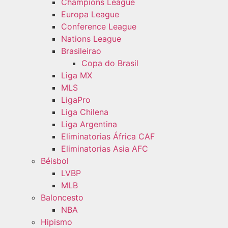
Champions League
Europa League
Conference League
Nations League
Brasileirao
Copa do Brasil
Liga MX
MLS
LigaPro
Liga Chilena
Liga Argentina
Eliminatorias África CAF
Eliminatorias Asia AFC
Béisbol
LVBP
MLB
Baloncesto
NBA
Hipismo