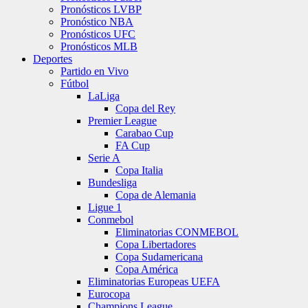
Pronósticos LVBP
Pronóstico NBA
Pronósticos UFC
Pronósticos MLB
Deportes
Partido en Vivo
Fútbol
LaLiga
Copa del Rey
Premier League
Carabao Cup
FA Cup
Serie A
Copa Italia
Bundesliga
Copa de Alemania
Ligue 1
Conmebol
Eliminatorias CONMEBOL
Copa Libertadores
Copa Sudamericana
Copa América
Eliminatorias Europeas UEFA
Eurocopa
Champions League