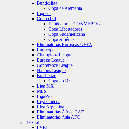
Bundesliga
Copa de Alemania
Ligue 1
Conmebol
Eliminatorias CONMEBOL
Copa Libertadores
Copa Sudamericana
Copa América
Eliminatorias Europeas UEFA
Eurocopa
Champions League
Europa League
Conference League
Nations League
Brasileirao
Copa do Brasil
Liga MX
MLS
LigaPro
Liga Chilena
Liga Argentina
Eliminatorias África CAF
Eliminatorias Asia AFC
Béisbol
LVBP