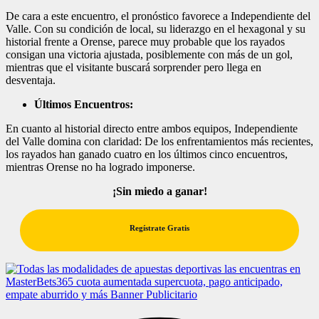
De cara a este encuentro, el pronóstico favorece a Independiente del
Valle. Con su condición de local, su liderazgo en el hexagonal y su
historial frente a Orense, parece muy probable que los rayados
consigan una victoria ajustada, posiblemente con más de un gol,
mientras que el visitante buscará sorprender pero llega en
desventaja.
Últimos Encuentros:
En cuanto al historial directo entre ambos equipos, Independiente
del Valle domina con claridad: De los enfrentamientos más recientes,
los rayados han ganado cuatro en los últimos cinco encuentros,
mientras Orense no ha logrado imponerse.
¡Sin miedo a ganar!
Regístrate Gratis