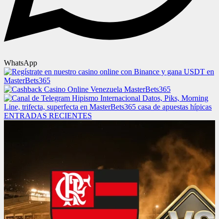
WhatsApp
ENTRADAS RECIENTES