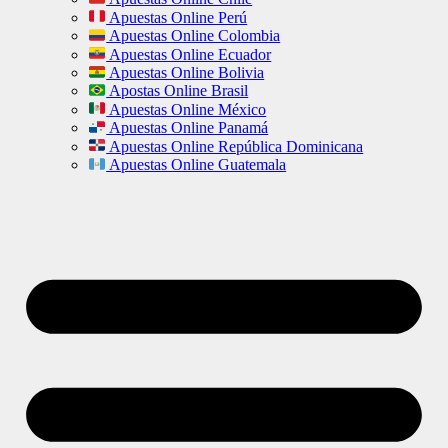
Apuestas Online Perú
Apuestas Online Colombia
Apuestas Online Ecuador
Apuestas Online Bolivia
Apostas Online Brasil
Apuestas Online México
Apuestas Online Panamá
Apuestas Online República Dominicana
Apuestas Online Guatemala