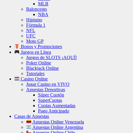
MLB
Baloncesto
NBA
Hipismo
Fórmula 1
NFL
UFC
Moto GP
Bonos y Promociones
Juegos en Línea
Juegos de SLOTS ¡AQUÍ!
Poker Online
Blackjack Online
Tutoriales
Casino Online
Jugar Casino en VIVO
Apuestas Deportivas
Súper Cuotón
SuperCuotas
Cuotas Aumentadas
Pago Anticipado
Casas de Apuestas
Apuestas Online Venezuela
Apuestas Online Argentina
Apuestas Online Chile