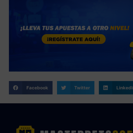
Facebook
Twitter
LinkedI