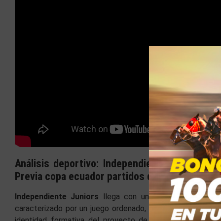
Análisis deportivo:
Independiente Juniors vs
Previa copa ecuador partidos de hoy
Independiente Juniors
llega con una campaña competit
caracterizado por un juego ordenado, una defensa sólida y
identidad formativa del proyecto de Independiente del 