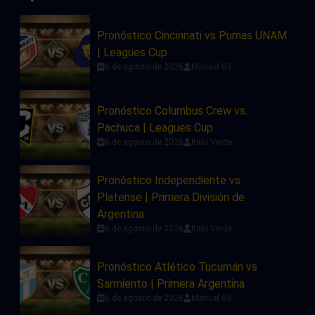
Pronóstico Cincinnati vs Pumas UNAM
| Leagues Cup
6 de agosto de 2026
Manuel Gil
Pronóstico Columbus Crew vs.
Pachuca | Leagues Cup
6 de agosto de 2026
Italo Verde
Pronóstico Independiente vs.
Platense | Primera División de
Argentina
6 de agosto de 2026
Italo Verde
Pronóstico Atlético Tucumán vs
Sarmiento | Primera Argentina
6 de agosto de 2026
Manuel Gil