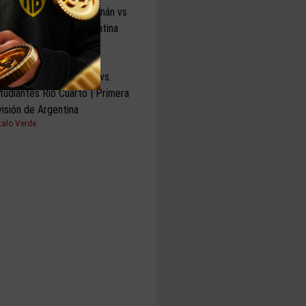
onóstico Atlético Tucumán vs
rmiento | Primera Argentina
Manuel Gil
onóstico Ind. Rivadavia vs.
tudiantes Río Cuarto | Primera
visión de Argentina
Italo Verde