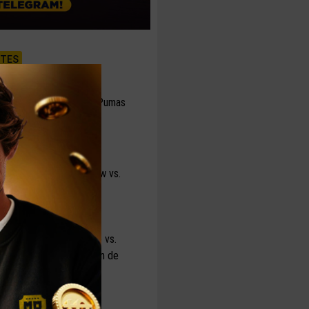
NTES
onóstico Cincinnati vs Pumas
AM | Leagues Cup
Manuel Gil
onóstico Columbus Crew vs.
chuca | Leagues Cup
Italo Verde
onóstico Independiente vs.
atense | Primera División de
gentina
Italo Verde