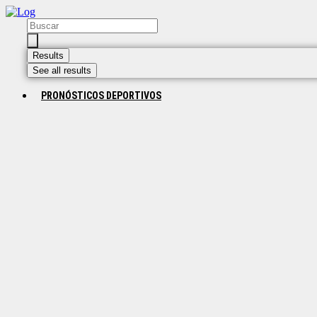
Ir
al
Search
contenido
...
Results
See all results
PRONÓSTICOS DEPORTIVOS