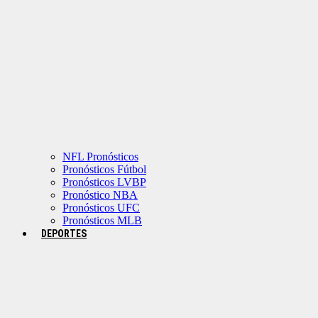
NFL Pronósticos
Pronósticos Fútbol
Pronósticos LVBP
Pronóstico NBA
Pronósticos UFC
Pronósticos MLB
DEPORTES