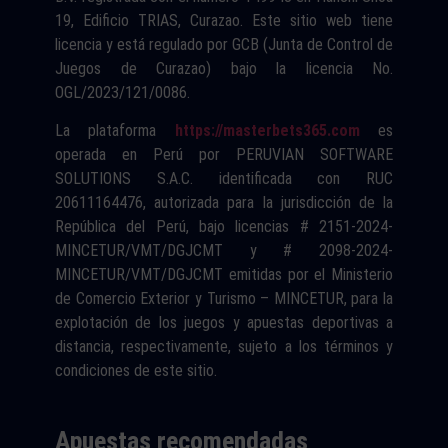
19, Edificio TRIAS, Curazao. Este sitio web tiene
licencia y está regulado por GCB (Junta de Control de
Juegos de Curazao) bajo la licencia No.
OGL/2023/121/0086.
La plataforma
https://masterbets365.com
es
operada en Perú por PERUVIAN SOFTWARE
SOLUTIONS S.A.C. identificada con RUC
20611164476, autorizada para la jurisdicción de la
República del Perú, bajo licencias # 2151-2024-
MINCETUR/VMT/DGJCMT y # 2098-2024-
MINCETUR/VMT/DGJCMT emitidas por el Ministerio
de Comercio Exterior y Turismo – MINCETUR, para la
explotación de los juegos y apuestas deportivas a
distancia, respectivamente, sujeto a los términos y
condiciones de este sitio.
Apuestas recomendadas