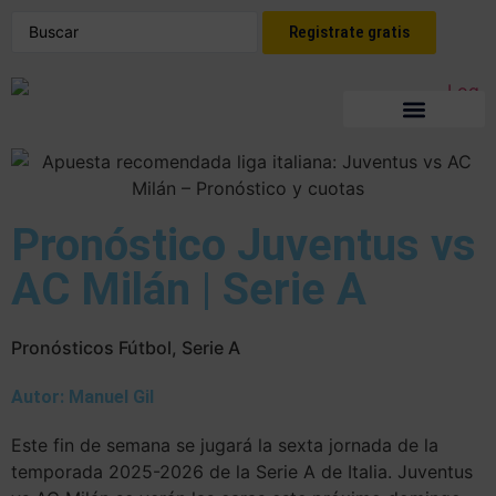
Registrate gratis
Pronóstico Juventus vs
AC Milán | Serie A
Pronósticos Fútbol
,
Serie A
Autor: Manuel Gil
Este fin de semana se jugará la sexta jornada de la
temporada 2025-2026 de la Serie A de Italia. Juventus