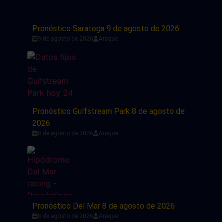
Pronóstico Saratoga 9 de agosto de 2026
9 de agosto de 2026
Araque
Pronóstico Gulfstream Park 8 de agosto de
2026
8 de agosto de 2026
Araque
Pronóstico Del Mar 8 de agosto de 2026
8 de agosto de 2026
Araque