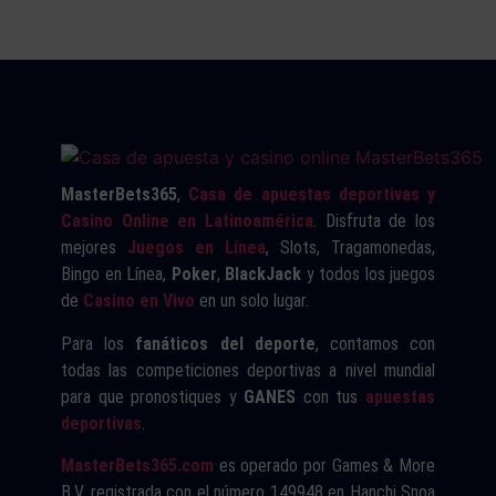
MasterBets365
,
Casa de apuestas deportivas y
Casino Online en Latinoamérica
. Disfruta de los
mejores
Juegos en Línea
, Slots, Tragamonedas,
Bingo en Línea,
Poker
,
BlackJack
y todos los juegos
de
Casino en Vivo
en un solo lugar.
Para los
fanáticos del deporte
, contamos con
todas las competiciones deportivas a nivel mundial
para que pronostiques y
GANES
con tus
apuestas
deportivas
.
MasterBets365.com
es operado por Games & More
B.V. registrada con el número 149948 en Hanchi Snoa