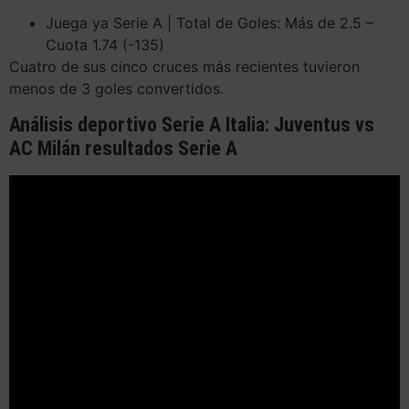
Juega ya Serie A | Total de Goles: Más de 2.5 –
Cuota 1.74 (-135)
Cuatro de sus cinco cruces más recientes tuvieron
menos de 3 goles convertidos.
Análisis deportivo Serie A Italia: Juventus vs
AC Milán resultados Serie A