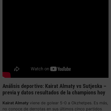
Análisis deportivo: Kairat Almaty vs Sutjeska –
previa y datos resultados de la champions hoy
Kairat Almaty
viene de golear 5-0 a Okzhetpes. Es más,
no conoce de derrotas en sus últimos cinco partidos