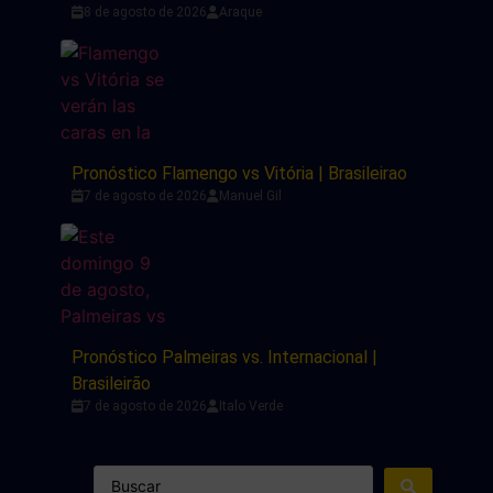
8 de agosto de 2026
Araque
Pronóstico Flamengo vs Vitória | Brasileirao
7 de agosto de 2026
Manuel Gil
Pronóstico Palmeiras vs. Internacional |
Brasileirão
7 de agosto de 2026
Italo Verde