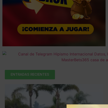
ENTRADAS RECIENTES