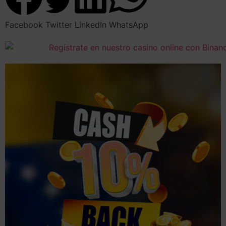
Facebook
Twitter
LinkedIn
WhatsApp