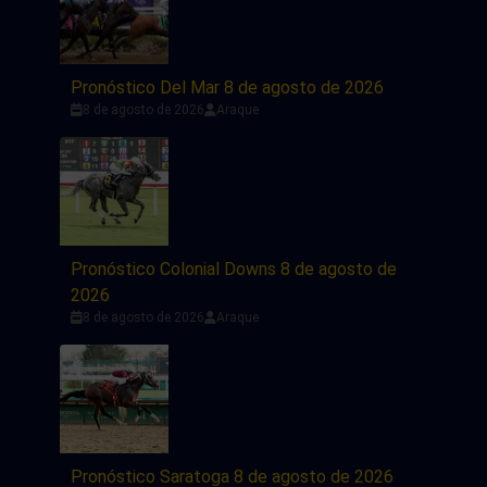
Pronóstico Del Mar 8 de agosto de 2026
8 de agosto de 2026
Araque
Pronóstico Colonial Downs 8 de agosto de
2026
8 de agosto de 2026
Araque
Pronóstico Saratoga 8 de agosto de 2026