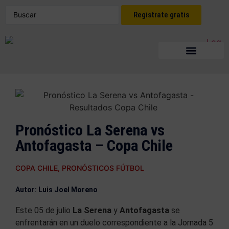
Registrate gratis
Pronóstico La Serena vs
Antofagasta – Copa Chile
COPA CHILE
,
PRONÓSTICOS FÚTBOL
Autor: Luis Joel Moreno
Este 05 de julio
La Serena
y
Antofagasta
se
enfrentarán en un duelo correspondiente a la Jornada 5