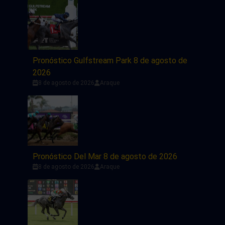
Pronóstico Gulfstream Park 8 de agosto de
2026
8 de agosto de 2026
Araque
Pronóstico Del Mar 8 de agosto de 2026
8 de agosto de 2026
Araque