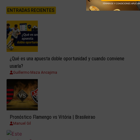
ENTRADAS RECIENTES
¿Qué es una apuesta doble oportunidad y cuando conviene
usarla?
Guillermo Maza Ancajima
Pronóstico Flamengo vs Vitória | Brasileirao
Manuel Gil