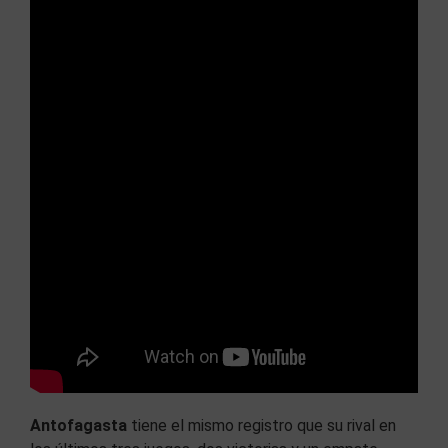
Antofagasta
tiene el mismo registro que su rival en