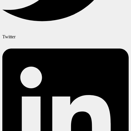
Twitter