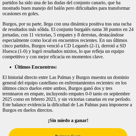
partidos ha sido una de las dudas del conjunto canario, que ha
mostrado buen manejo del balón pero dificultades para transformar
ocasiones en goles.
Burgos, por su parte, llega con una dinámica positiva tras una racha
de resultados más sólida. El conjunto burgalés suma 38 puntos en 24
jornadas, con 11 victorias, 5 empates y 8 derrotas, destacándose
especialmente como local en encuentros recientes. En sus últimos
cinco partidos, Burgos venció a CD Leganés (2-1), derrotó a SD
Huesca (1-0) y logró resultados mixtos, lo que refleja un equipo
competitivo y con mejor eficacia en momentos clave.
Últimos Encuentros:
El historial directo entre Las Palmas y Burgos muestra un dominio
general del equipo castellano en enfrentamientos recientes: en los
últimos cinco duelos entre ambos, Burgos ganó dos y tres
terminaron en empate, incluyendo empates 0-0 tanto en septiembre
2025 como en febrero 2023, y sin victorias canarias en ese período.
Este balance evidencia la dificultad de Las Palmas para imponerse a
Burgos en duelos directos.
¡Sin miedo a ganar!