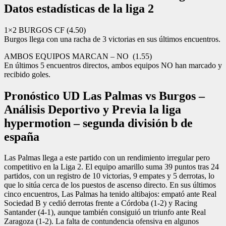
Datos estadísticas de la liga 2
1×2 BURGOS CF (4.50)
Burgos llega con una racha de 3 victorias en sus últimos encuentros.
AMBOS EQUIPOS MARCAN – NO (1.55)
En últimos 5 encuentros directos, ambos equipos NO han marcado y
recibido goles.
Pronóstico UD Las Palmas vs Burgos –
Análisis Deportivo y Previa la liga
hypermotion – segunda división b de
españa
Las Palmas llega a este partido con un rendimiento irregular pero
competitivo en la Liga 2. El equipo amarillo suma 39 puntos tras 24
partidos, con un registro de 10 victorias, 9 empates y 5 derrotas, lo
que lo sitúa cerca de los puestos de ascenso directo. En sus últimos
cinco encuentros, Las Palmas ha tenido altibajos: empató ante Real
Sociedad B y cedió derrotas frente a Córdoba (1-2) y Racing
Santander (4-1), aunque también consiguió un triunfo ante Real
Zaragoza (1-2). La falta de contundencia ofensiva en algunos