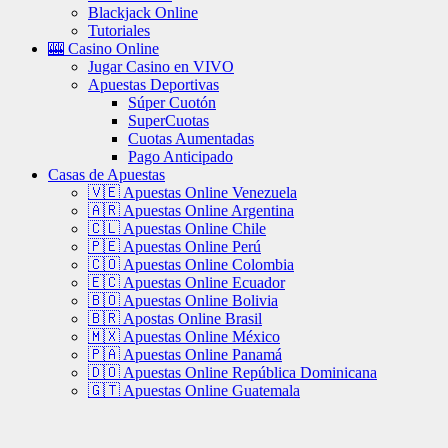
Blackjack Online
Tutoriales
🎰 Casino Online
Jugar Casino en VIVO
Apuestas Deportivas
Súper Cuotón
SuperCuotas
Cuotas Aumentadas
Pago Anticipado
Casas de Apuestas
🇻🇪 Apuestas Online Venezuela
🇦🇷 Apuestas Online Argentina
🇨🇱 Apuestas Online Chile
🇵🇪 Apuestas Online Perú
🇨🇴 Apuestas Online Colombia
🇪🇨 Apuestas Online Ecuador
🇧🇴 Apuestas Online Bolivia
🇧🇷 Apostas Online Brasil
🇲🇽 Apuestas Online México
🇵🇦 Apuestas Online Panamá
🇩🇴 Apuestas Online República Dominicana
🇬🇹 Apuestas Online Guatemala