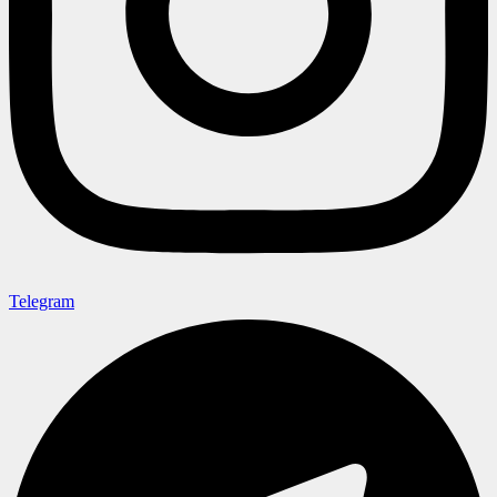
Telegram