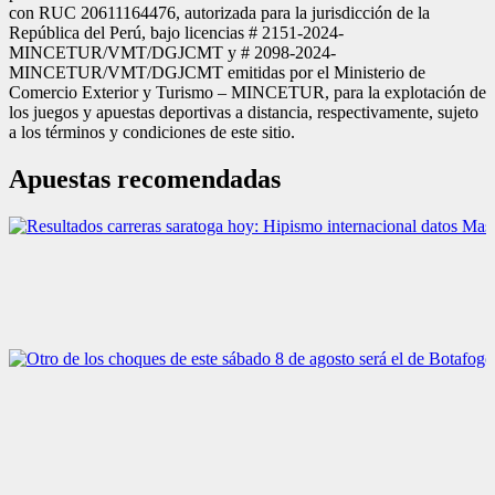
con RUC 20611164476, autorizada para la jurisdicción de la
República del Perú, bajo licencias # 2151-2024-
MINCETUR/VMT/DGJCMT y # 2098-2024-
MINCETUR/VMT/DGJCMT emitidas por el Ministerio de
Comercio Exterior y Turismo – MINCETUR, para la explotación de
los juegos y apuestas deportivas a distancia, respectivamente, sujeto
a los términos y condiciones de este sitio.
Apuestas recomendadas