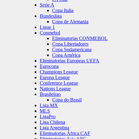
Serie A
Copa Italia
Bundesliga
Copa de Alemania
Ligue 1
Conmebol
Eliminatorias CONMEBOL
Copa Libertadores
Copa Sudamericana
Copa América
Eliminatorias Europeas UEFA
Eurocopa
Champions League
Europa League
Conference League
Nations League
Brasileirao
Copa do Brasil
Liga MX
MLS
LigaPro
Liga Chilena
Liga Argentina
Eliminatorias África CAF
Eliminatorias Asia AFC