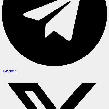
X-twitter