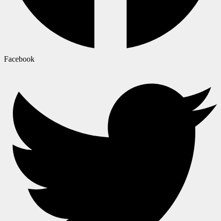
Facebook