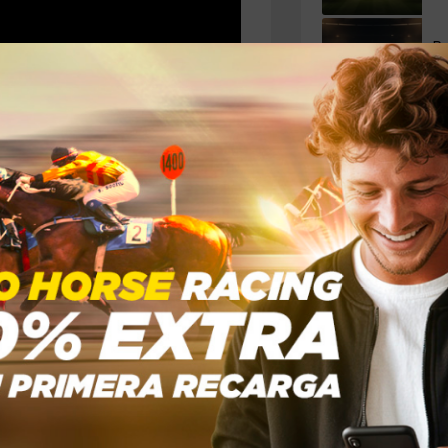
Pr
M
Pr
M
Pr
So
: Resultados y previa de la
s de hoy
n la obligación de ganar y reafirmar
gidos por Tiago Nunes tienen tres