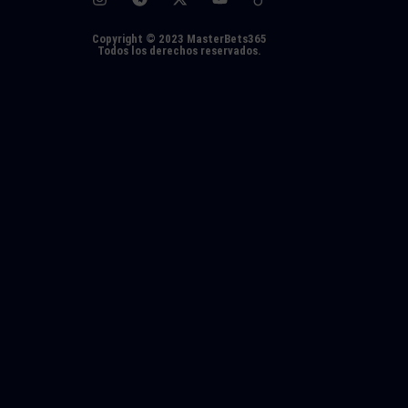
Copyright © 2023 MasterBets365
Todos los derechos reservados.