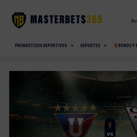
PRONÓSTICOS DEPORTIVOS
DEPORTES
BONOS Y