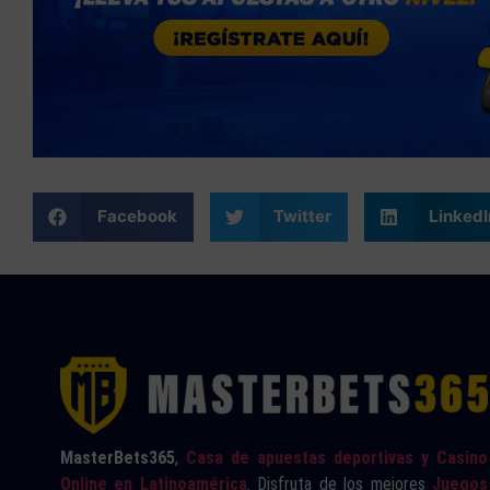
Facebook
Twitter
LinkedI
MasterBets365
,
Casa de apuestas deportivas y
Casino
Online en Latinoamérica
. Disfruta de los mejores
Juegos