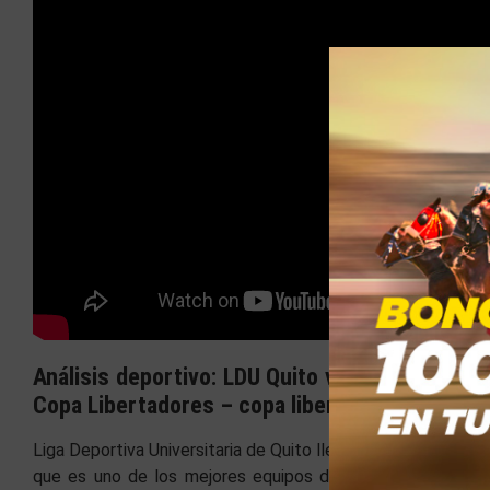
Análisis deportivo: LDU Quito vs. Always Ready
Copa Libertadores – copa libertadores partido
Liga Deportiva Universitaria de Quito llega a este partido co
que es uno de los mejores equipos del Grupo G. Los diri