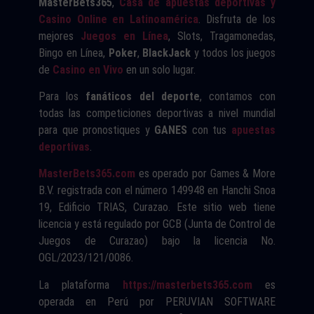
MasterBets365
,
Casa de apuestas deportivas y
Casino Online en Latinoamérica
. Disfruta de los
mejores
Juegos en Línea
, Slots, Tragamonedas,
Bingo en Línea,
Poker
,
BlackJack
y todos los juegos
de
Casino en Vivo
en un solo lugar.
Para los
fanáticos del deporte
, contamos con
todas las competiciones deportivas a nivel mundial
para que pronostiques y
GANES
con tus
apuestas
deportivas
.
MasterBets365.com
es operado por Games & More
B.V. registrada con el número 149948 en Hanchi Snoa
19, Edificio TRIAS, Curazao. Este sitio web tiene
licencia y está regulado por GCB (Junta de Control de
Juegos de Curazao) bajo la licencia No.
OGL/2023/121/0086.
La plataforma
https://masterbets365.com
es
operada en Perú por PERUVIAN SOFTWARE