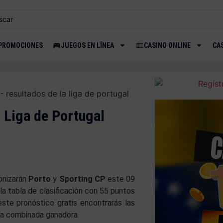
 PROMOCIONES
JUEGOS EN LÍNEA
CASINO ONLINE
CA
– Liga de Portugal
onizarán
Porto
y
Sporting CP
este 09
la tabla de clasificación con 55 puntos
ste pronóstico gratis encontrarás las
da combinada ganadora.