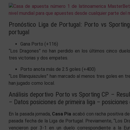
Pronóstico Liga de Portugal: Porto vs Sporting
portugal
Gana Porto (+116)
“Los Dragones” no han perdido en los últimos cinco duelo
tres victorias y dos empates.
Porto anota más de 2.5 goles (+400)
“Los Blanquiazules” han marcado al menos tres goles en tr
han jugado como local.
Análisis deportivo Porto vs Sporting CP – Resul
– Datos posiciones de primeira liga – posiciones 
En la pasada jornada,
Casa Pia
acabó con racha positiva de 
pasada fecha de la Liga de Portugal. Previamente, “Los Dr
vencieron por 3-1 en un duelo correspondiente a la Eu