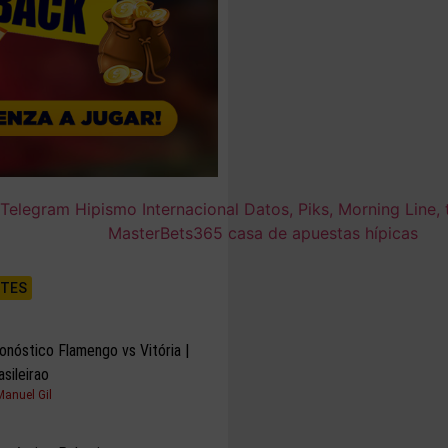
NTES
onóstico Flamengo vs Vitória |
asileirao
Manuel Gil