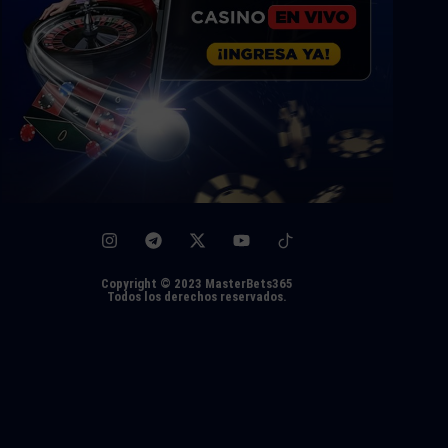
Copyright © 2023 MasterBets365
Todos los derechos reservados.