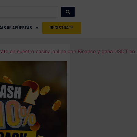
REGISTRATE
SAS DE APUESTAS