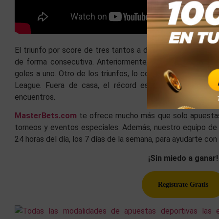
El triunfo por score de tres tantos a dos contra AVS Fute
de forma consecutiva. Anteriormente, “Los Leones” venc
goles a uno. Otro de los triunfos, lo cosecharon frente a 
League. Fuera de casa, el récord es de tres victorias
encuentros.
MasterBets.com
te ofrece mucho más que solo apuestas.
torneos y eventos especiales. Además, nuestro equipo de a
24 horas del día, los 7 días de la semana, para ayudarte con
¡Sin miedo a ganar!
Regístrate Gratis