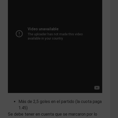
Más de 2,5 goles en el partido (la cuota paga
1.45)
Se debe tener en cuenta que se marcaron por lo