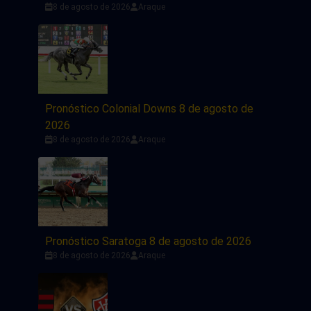
8 de agosto de 2026
Araque
Pronóstico Colonial Downs 8 de agosto de
2026
8 de agosto de 2026
Araque
Pronóstico Saratoga 8 de agosto de 2026
8 de agosto de 2026
Araque