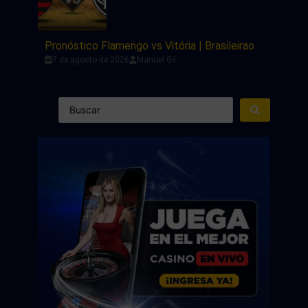
Pronóstico Flamengo vs Vitória | Brasileirao
7 de agosto de 2026
Manuel Gil