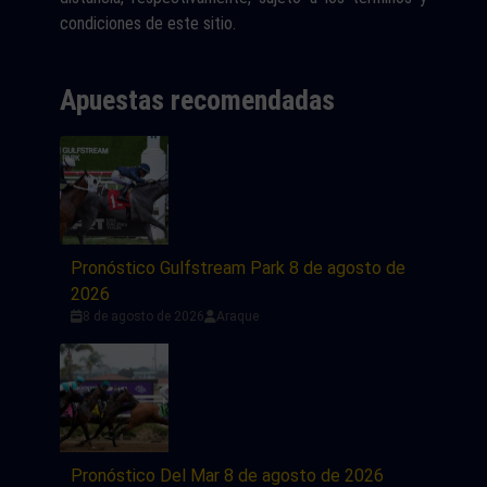
condiciones de este sitio.
Apuestas recomendadas
Pronóstico Gulfstream Park 8 de agosto de
2026
8 de agosto de 2026
Araque
Pronóstico Del Mar 8 de agosto de 2026