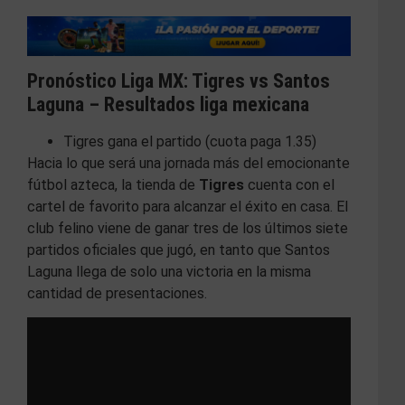
Pronóstico Liga MX: Tigres vs Santos
Laguna – Resultados liga mexicana
Tigres gana el partido (cuota paga 1.35)
Hacia lo que será una jornada más del emocionante
fútbol azteca, la tienda de
Tigres
cuenta con el
cartel de favorito para alcanzar el éxito en casa. El
club felino viene de ganar tres de los últimos siete
partidos oficiales que jugó, en tanto que Santos
Laguna llega de solo una victoria en la misma
cantidad de presentaciones.