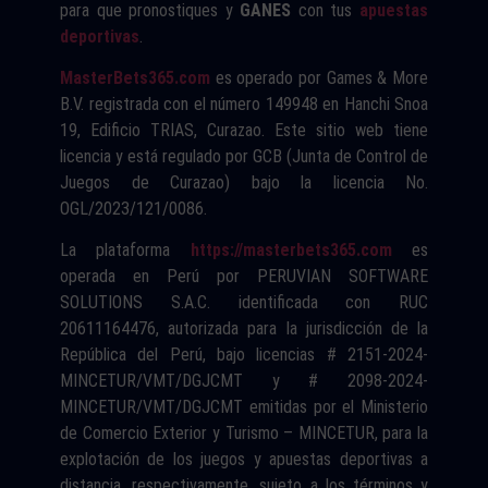
para que pronostiques y
GANES
con tus
apuestas
deportivas
.
MasterBets365.com
es operado por Games & More
B.V. registrada con el número 149948 en Hanchi Snoa
19, Edificio TRIAS, Curazao. Este sitio web tiene
licencia y está regulado por GCB (Junta de Control de
Juegos de Curazao) bajo la licencia No.
OGL/2023/121/0086.
La plataforma
https://masterbets365.com
es
operada en Perú por PERUVIAN SOFTWARE
SOLUTIONS S.A.C. identificada con RUC
20611164476, autorizada para la jurisdicción de la
República del Perú, bajo licencias # 2151-2024-
MINCETUR/VMT/DGJCMT y # 2098-2024-
MINCETUR/VMT/DGJCMT emitidas por el Ministerio
de Comercio Exterior y Turismo – MINCETUR, para la
explotación de los juegos y apuestas deportivas a
distancia, respectivamente, sujeto a los términos y